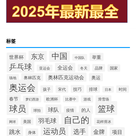
标签
中国
东京
世界杯
举重
中国队
乒乓球
全运会
品牌
冬天
国家
亚运会
奥林匹克运动会
奥林匹克
奥运
场地
奥运会
技巧
排球
孩子
宋代
时间
日本
春节
欧洲杯
游戏
滑雪场
梦幻西游
比赛中
球员
篮球
球队
的人
疫情
球拍
自己的
羽毛球
美国
花样滑冰
网球
运动员
选手
跳水
金牌
项目
身体