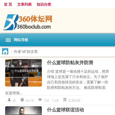
首 页
文章列表
知识分类
网站导航
>
作者“sll”的文章
什么篮球防粘灰并防滑
介绍 篮球是一项动感十足的运动，然而
球场上也充满了汗水和灰尘。为了保护
自己和其他球员的安全，需要了解一些
防滑和防粘灰的方法。 购买防滑鞋底
在篮球场...
sll
04-16
132
49
文章列表
什么篮球联谊活动