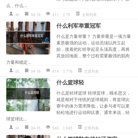
么，什么...
sll
04-16
411
70
文章列表
什么利军举重冠军
什么是力量举重？ 力量举重是一项力量
素质极强的运动，运动员须以跨立起
始，接着把杠铃举起至头顶高度，再将
其放回地面，整个过程需要极强的肌肉
力量和稳定...
sll
04-16
414
776
文章列表
什么篮球轻
什么是轻球篮球 轻球篮球，顾名思义，
就是相对于传统的篮球规则，将篮球比
赛中的体力需求降低，让参与者可以更
轻松地进行运动和比赛。通常来说，轻
球篮球比...
sll
04-16
543
645
文章列表