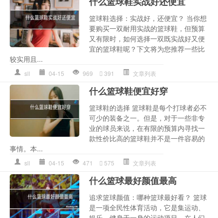
什么篮球鞋实战好还便宜
篮球鞋选择：实战好，还便宜？ 当你想
要购买一双耐用实战的篮球鞋，但预算
又有限时，如何选择一双既实战好又便
宜的篮球鞋呢？下文将为您推荐一些比
较实用且...
sll
04-15
969
391
文章列表
什么篮球鞋便宜好穿
篮球鞋的选择 篮球鞋是每个打球者必不
可少的装备之一。但是，对于一些非专
业的球员来说，在有限的预算内寻找一
款性价比高的篮球鞋并不是一件容易的
事情。本...
sll
04-15
471
575
文章列表
什么篮球最好颜值最高
追求篮球颜值：哪种篮球最好看？ 篮球
是一项全民性体育活动，它是集运动、
娱乐、健身于一身的运动项目。在人们