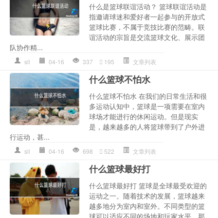
什么是篮球联谊活动？ 篮球联谊活动是
指邀请球迷和爱好者一起参与的开放式
篮球比赛，不属于竞技比赛的范畴。联
谊活动的宗旨是交流篮球文化、展示团
队协作精...
sll
04-16
337
195
文章列表
什么篮球不怕水
什么篮球不怕水 在我们的日常生活和很
多运动认知中，篮球是一项需要在室内
球场才能进行的休闲运动。但是现实
是，越来越多的人将篮球带到了户外进
行运动，甚...
sll
04-16
698
522
文章列表
什么篮球最好打
什么篮球最好打 篮球是全球最受欢迎的
运动之一。随着技术的发展，篮球越来
越多地分为室内和室外。不同类型的篮
球可以适应不同的场地和玩家水平。那