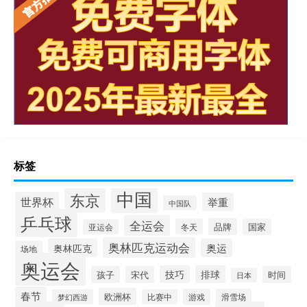
标签
中国
东京
世界杯
举重
中国队
乒乓球
全运会
品牌
冬天
国家
亚运会
奥林匹克运动会
奥林匹克
奥运
场地
奥运会
技巧
排球
孩子
宋代
时间
日本
春节
欧洲杯
游戏
滑雪场
梦幻西游
比赛中