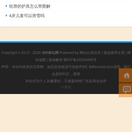
轮滑的护具怎么带图解
4岁儿童可以滑雪吗
Copyright © 2012 - 2026
360体坛网
Powered by
网站分类目录
|
精选推荐文章
|
网
站地图
|
疑难解答
陕ICP备33239492号
声明：本站内容来自互联网，如信息有错误可发邮件到f_fb#foxmail.com说明，我们
会及时纠正，谢谢
本站仅为个人兴趣爱好，不接盈利性广告及商业合作
小男孩