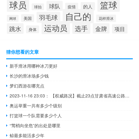
球员
篮球
球队
的人
疫情
球拍
自己的
羽毛球
美国
花样滑冰
网球
运动员
选手
跳水
金牌
项目
身体
猜你想看的文章
新手滑冰用哪种冰刀更好
长沙的滑冰场多少钱
梦幻西游在哪充点
2023-11-16 23:03： 【权威路况】截止23点甘肃省高速公路天气晴或多云。S34双达一级路卧龙沟2号特大桥附近，往临夏方向发生交通事故，处置期间，道路半幅通行。另外，受G312线车流量大影响，G30连霍高速瓜星段马莲井停车区附近，往兰州方向车流量大，车辆通行缓慢。其余路段车流量适中，通行秩序良好。路网内施工路段及服务 ​​​
奥运举重一共有多少个级别
打篮球一个队需要多少个人
“莺梢向坐危”的出处是哪里
鲸最多能活多少年