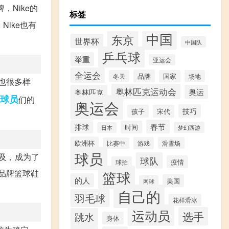
Nike的
标签
ike也有
中国
东京
世界杯
中国队
乒乓球
举重
亚运会
全运会
品牌
冬天
国家
场地
形也很多样
奥林匹克运动会
奥林匹克
奥运
球员
们的
奥运会
技巧
孩子
宋代
春节
排球
时间
梦幻西游
日本
欧洲杯
游戏
滑雪场
比赛中
球员
不及，成为了
球队
疫情
球拍
篮球
品牌篮球鞋
的人
美国
网球
自己的
羽毛球
花样滑冰
运动员
选手
跳水
身体