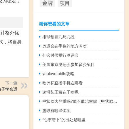
较为稳定，
金牌
项目
猜你想看的文章
设计格外优
排球预赛几局几胜
式，将自身
奥运会选手住的地方叫啥
什么时候举行奥运会
美国东京奥运会参加多少项目
youlovetobits攻略
欧洲杯直播手机在哪看
下一篇
孩子学合适
速滑队王蒙在干啥呢
甲状腺大严重吗?能不能治愈呢（甲状腺大严重吗）
篮球有哪些奖项
“心事暗卜”的出处是哪里