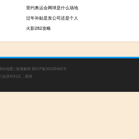
里约奥运会网球是什么场地
过年补贴是发公司还是个人
火影282攻略
网站地图
|
疑难解答
陕ICP备33239492号
，我们会及时纠正，谢谢