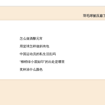
羽毛球被压扁
怎么做酒酿元宵
用篮球怎样做斜挎包
中国运动员的私生活乱吗
“柳梢绿小眉如印”的出处是哪里
奖杯涂什么颜色