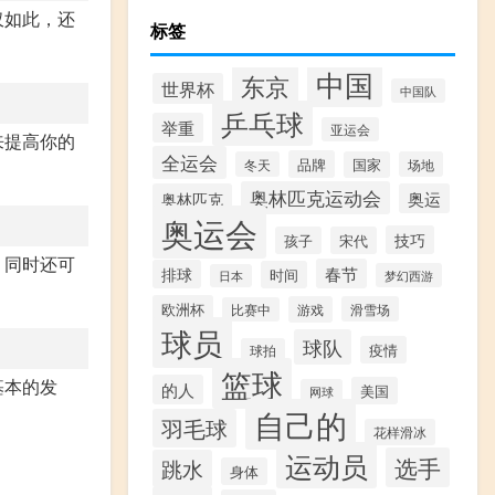
仅如此，还
标签
中国
东京
世界杯
中国队
乒乓球
举重
亚运会
来提高你的
全运会
品牌
冬天
国家
场地
奥林匹克运动会
奥林匹克
奥运
奥运会
技巧
孩子
宋代
，同时还可
春节
排球
时间
梦幻西游
日本
欧洲杯
游戏
滑雪场
比赛中
球员
球队
疫情
球拍
篮球
基本的发
的人
美国
网球
自己的
羽毛球
花样滑冰
运动员
选手
跳水
身体