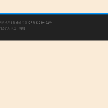
网站地图
|
疑难解答
陕ICP备33239492号
，我们会及时纠正，谢谢