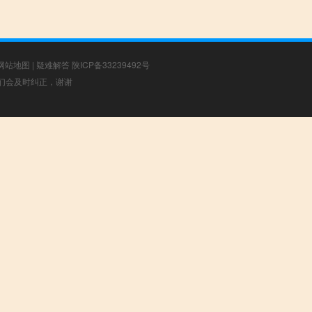
网站地图
|
疑难解答
陕ICP备33239492号
，我们会及时纠正，谢谢