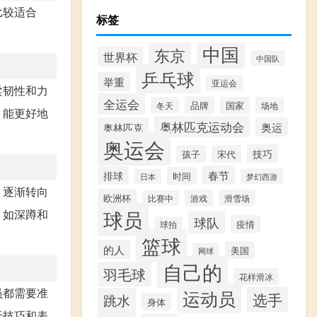
比较适合
标签
中国
东京
世界杯
中国队
乒乓球
举重
亚运会
柔韧性和力
全运会
品牌
冬天
国家
场地
，能更好地
奥林匹克运动会
奥林匹克
奥运
奥运会
技巧
孩子
宋代
春节
排球
时间
梦幻西游
日本
，逐渐转向
欧洲杯
游戏
滑雪场
比赛中
球员
，如深蹲和
球队
疫情
球拍
篮球
的人
美国
网球
自己的
羽毛球
花样滑冰
员都需要准
运动员
选手
跳水
身体
于技巧和表