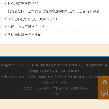
什么地方有卖帽子的
投资者提问：公司的管理费用率远超同行公司，是否有引起公司领导的重视，是否有...
b小的好还是大的好（b大小的图片）
排球自由人可以换几个人
奥运会是哪一年出生的
Copyright © 2012 - 2026
360体坛网
Powered by
网站分类目录
|
精选推荐文章
|
网
站地图
|
疑难解答
陕ICP备33239492号
声明：本站内容来自互联网，如信息有错误可发邮件到f_fb#foxmail.com说明，我们
会及时纠正，谢谢
本站仅为个人兴趣爱好，不接盈利性广告及商业合作
小男孩