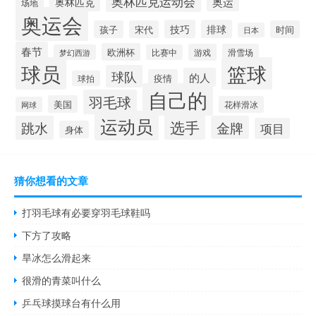
奥林匹克运动会
奥林匹克
奥运
场地
奥运会
技巧
排球
孩子
宋代
时间
日本
春节
欧洲杯
游戏
滑雪场
梦幻西游
比赛中
球员
篮球
球队
的人
疫情
球拍
自己的
羽毛球
美国
花样滑冰
网球
运动员
选手
跳水
金牌
项目
身体
猜你想看的文章
打羽毛球有必要穿羽毛球鞋吗
下方了攻略
旱冰怎么滑起来
很滑的青菜叫什么
乒乓球摸球台有什么用