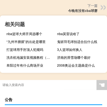
下一篇
今晚有没有cba球赛
相关问题
nba篮球大师开局选哪个
nba莫雷说啥了
“九州半膻腥”的出处是哪里
鬼斩羽毛球拍适合拉什么线
打篮球用手肘顶人犯规吗
3人篮球如何换人
洗衣机地漏安装视频教程（洗衣机地漏安装示意图）
济南的滑雪场哪个最好
阜阳过年有什么商场开业
2008奥运会主题曲是什么
☚
公告