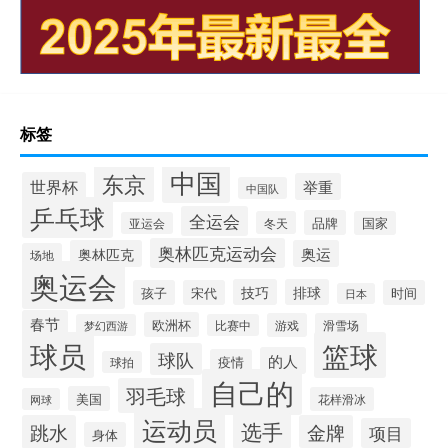
标签
中国
东京
世界杯
举重
中国队
乒乓球
全运会
品牌
冬天
国家
亚运会
奥林匹克运动会
奥林匹克
奥运
场地
奥运会
技巧
排球
孩子
宋代
时间
日本
春节
欧洲杯
游戏
滑雪场
梦幻西游
比赛中
球员
篮球
球队
的人
疫情
球拍
自己的
羽毛球
美国
花样滑冰
网球
运动员
选手
跳水
金牌
项目
身体