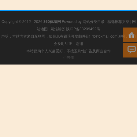
Copyright © 2012 - 2026
360体坛网
Powered by
网站分类目录
|
精选推荐文章
|
网
站地图
|
疑难解答
陕ICP备33239492号
声明：本站内容来自互联网，如信息有错误可发邮件到f_fb#foxmail.com说明，我们
会及时纠正，谢谢
本站仅为个人兴趣爱好，不接盈利性广告及商业合作
小男孩