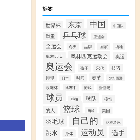
标签
中国
东京
世界杯
中国队
乒乓球
举重
亚运会
全运会
品牌
冬天
国家
场地
奥林匹克运动会
奥林匹克
奥运
奥运会
技巧
孩子
宋代
春节
排球
时间
梦幻西游
日本
欧洲杯
游戏
滑雪场
比赛中
球员
球队
疫情
球拍
篮球
的人
美国
网球
自己的
羽毛球
花样滑冰
运动员
选手
跳水
身体