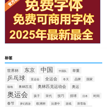
标签
中国
东京
世界杯
举重
中国队
乒乓球
全运会
品牌
冬天
国家
亚运会
奥林匹克运动会
奥林匹克
奥运
场地
奥运会
技巧
排球
孩子
宋代
时间
日本
春节
欧洲杯
游戏
滑雪场
梦幻西游
比赛中