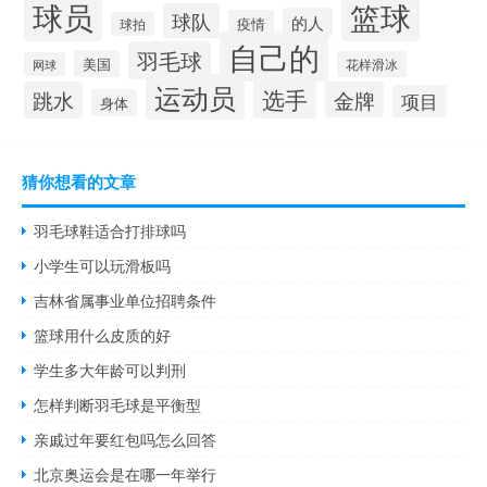
球员
篮球
球队
的人
疫情
球拍
自己的
羽毛球
美国
花样滑冰
网球
运动员
选手
跳水
金牌
项目
身体
猜你想看的文章
羽毛球鞋适合打排球吗
小学生可以玩滑板吗
吉林省属事业单位招聘条件
篮球用什么皮质的好
学生多大年龄可以判刑
怎样判断羽毛球是平衡型
亲戚过年要红包吗怎么回答
北京奥运会是在哪一年举行