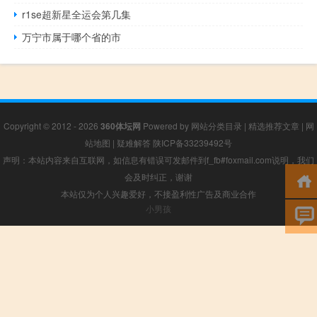
r1se超新星全运会第几集
万宁市属于哪个省的市
Copyright © 2012 - 2026
360体坛网
Powered by
网站分类目录
|
精选推荐文章
|
网
站地图
|
疑难解答
陕ICP备33239492号
声明：本站内容来自互联网，如信息有错误可发邮件到f_fb#foxmail.com说明，我们
会及时纠正，谢谢
本站仅为个人兴趣爱好，不接盈利性广告及商业合作
小男孩