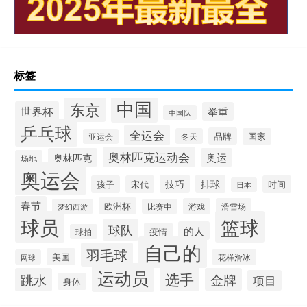
标签
中国
东京
世界杯
举重
中国队
乒乓球
全运会
品牌
冬天
国家
亚运会
奥林匹克运动会
奥林匹克
奥运
场地
奥运会
技巧
排球
孩子
宋代
时间
日本
春节
欧洲杯
游戏
滑雪场
梦幻西游
比赛中
球员
篮球
球队
的人
疫情
球拍
自己的
羽毛球
美国
花样滑冰
网球
运动员
选手
跳水
金牌
项目
身体