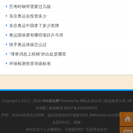
艺考时钢琴需要过几级
东京奥运会投资多少
东京奥运中国拿了多少奖牌
奥运团体赛有哪些项目乒乓球
快手奥运体操怎么过
“薄寒消息上梧桐”的出处是哪里
环保检测资质等级标准
Copyright © 2012 - 2026
360体坛网
Powered by
网站分类目录
|
精选推荐文章
|
网
站地图
|
疑难解答
陕ICP备33239492号
声明：本站内容来自互联网，如信息有错误可发邮件到f_fb#foxmail.com说明，我们
会及时纠正，谢谢
本站仅为个人兴趣爱好，不接盈利性广告及商业合作