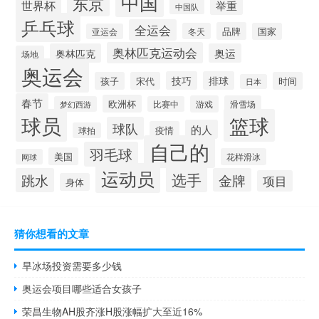
中国
东京
世界杯
举重
中国队
乒乓球
全运会
品牌
冬天
国家
亚运会
奥林匹克运动会
奥林匹克
奥运
场地
奥运会
技巧
排球
孩子
宋代
时间
日本
春节
欧洲杯
游戏
滑雪场
梦幻西游
比赛中
球员
篮球
球队
的人
疫情
球拍
自己的
羽毛球
美国
花样滑冰
网球
运动员
选手
跳水
金牌
项目
身体
猜你想看的文章
旱冰场投资需要多少钱
奥运会项目哪些适合女孩子
荣昌生物AH股齐涨H股涨幅扩大至近16%