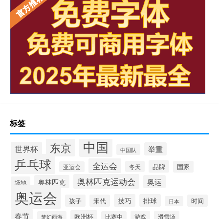
标签
中国
东京
世界杯
举重
中国队
乒乓球
全运会
品牌
冬天
国家
亚运会
奥林匹克运动会
奥林匹克
奥运
场地
奥运会
技巧
排球
孩子
宋代
时间
日本
春节
欧洲杯
游戏
滑雪场
梦幻西游
比赛中