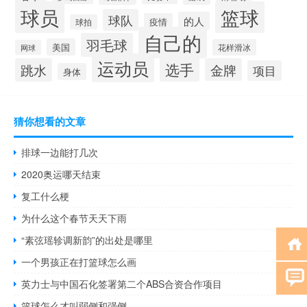
球员
篮球
球队
的人
疫情
球拍
自己的
羽毛球
美国
花样滑冰
网球
运动员
选手
跳水
金牌
项目
身体
猜你想看的文章
排球一边能打几次
2020奥运哪天结束
复工什么梗
为什么这个春节天天下雨
“素弦瑶轸调新韵”的出处是哪里
一个男孩正在打篮球怎么画
英力士与中国石化签署第二个ABS合资合作项目
篮球怎么才叫弱侧和强侧