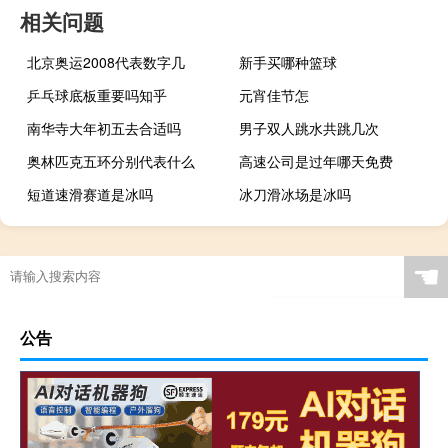
相关问题
北京奥运2008代表数字几
新手买哪种篮球
乒乓球底板重要吗知乎
元宵佳节怎
南华寺大年初五去合适吗
男子双人跳水共跳几次
奥林匹克五环分别代表什么
高速公司是过年哪天免费
短道速滑赛道是冰吗
冰刀滑冰场是冰吗
☚
公告