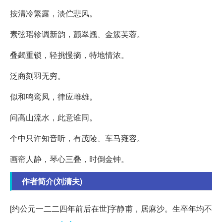
按清冷繁露，淡伫悲风。
素弦瑶轸调新韵，颤翠翘、金簇芙蓉。
叠蠲重锁，轻挑慢摘，特地情浓。
泛商刻羽无穷。
似和鸣鸾凤，律应雌雄。
问高山流水，此意谁同。
个中只许知音听，有茂陵、车马雍容。
画帘人静，琴心三叠，时倒金钟。
作者简介(刘清夫)
[约公元一二二四年前后在世]字静甫，居麻沙。生卒年均不