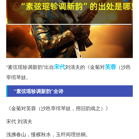
宋代
芙蓉
“素弦瑶轸调新韵”出自
刘清夫的《金菊对
（沙邑
宰绾琴妓。
“素弦瑶轸调新韵”全诗
《金菊对芙蓉（沙邑宰绾琴妓，用旧韵戏之）》
宋代 刘清夫
浅拂春山，慢横秋水，玉纤间理丝桐。