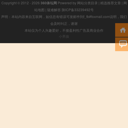
Copyright © 2012 - 2026
360体坛网
Powered by
网站分类目录
|
精选推荐文章
|
网
站地图
|
疑难解答
陕ICP备33239492号
声明：本站内容来自互联网，如信息有错误可发邮件到f_fb#foxmail.com说明，我们
会及时纠正，谢谢
本站仅为个人兴趣爱好，不接盈利性广告及商业合作
小男孩