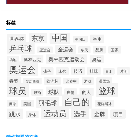
标签
中国
东京
世界杯
举重
中国队
乒乓球
全运会
品牌
冬天
国家
亚运会
奥林匹克运动会
奥林匹克
奥运
场地
奥运会
技巧
排球
孩子
宋代
时间
日本
春节
欧洲杯
游戏
滑雪场
梦幻西游
比赛中
球员
篮球
球队
的人
疫情
球拍
自己的
羽毛球
美国
花样滑冰
网球
运动员
选手
跳水
金牌
项目
身体
猜你想看的文章