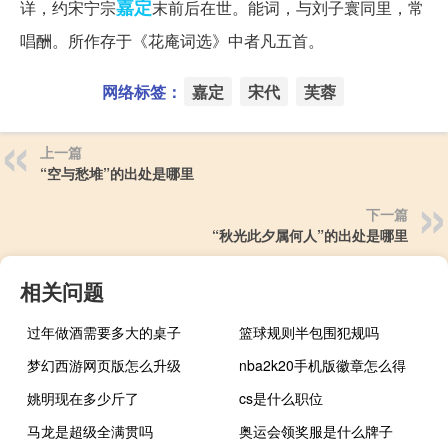
嘉定
详，约宋宁宗
末前后在世。能词，与刘子寰同里，常
唱酬。所作存于《花庵词选》中者凡五首。
网络标签：
嘉定
宋代
芙蓉
上一篇
“空与愁堆”的出处是哪里
下一篇
“秋光此夕属何人”的出处是哪里
相关问题
过年做酒需要多大的桌子
篮球规则半包围犯规吗
梦幻西游网页版怎么升级
nba2k20手机版徽章怎么得
姚明现在多少斤了
cs是什么职位
马龙是超级全满贯吗
奥运会领奖服是什么牌子