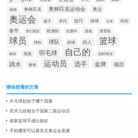
奥林匹克运动会
奥林匹克
奥运
场地
奥运会
技巧
排球
孩子
宋代
时间
日本
春节
欧洲杯
游戏
滑雪场
梦幻西游
比赛中
球员
篮球
球队
的人
疫情
球拍
自己的
羽毛球
美国
花样滑冰
网球
运动员
选手
跳水
金牌
项目
身体
猜你想看的文章
乒乓球起始于哪个国家
武术几段相当于国家二级运动员
谁家篮球手感比较好
手机哪里可以看东京奥运会直播