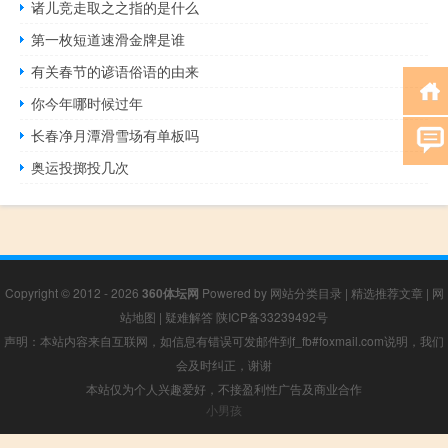
诸儿竞走取之之指的是什么
第一枚短道速滑金牌是谁
有关春节的谚语俗语的由来
你今年哪时候过年
长春净月潭滑雪场有单板吗
奥运投掷投几次
Copyright © 2012 - 2026
360体坛网
Powered by
网站分类目录
|
精选推荐文章
|
网
站地图
|
疑难解答
陕ICP备33239492号
声明：本站内容来自互联网，如信息有错误可发邮件到f_fb#foxmail.com说明，我们
会及时纠正，谢谢
本站仅为个人兴趣爱好，不接盈利性广告及商业合作
小男孩