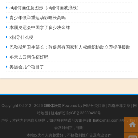
ai如何画任意图形（ai如何画波浪线）
青少年做举重运动影响长高吗
本届奥运会中国拿了多少块金牌
x指导什么梗
巴勒斯坦卫生部长：敦促所有国家和人权组织协助立即提供援助
冬天去云南住宿好吗
奥运会几个项目了
Copyright © 2012 - 2026
360体坛网
Powered by
网站分类目录
|
精选推荐文章
|
网
站地图
|
疑难解答
陕ICP备33239492号
声明：本站内容来自互联网，如信息有错误可发邮件到f_fb#foxmail.com说明，我们
会及时纠正，谢谢
本站仅为个人兴趣爱好，不接盈利性广告及商业合作