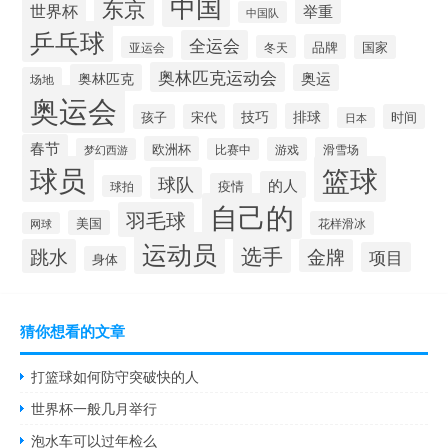
中国
东京
世界杯
举重
中国队
乒乓球
全运会
品牌
冬天
国家
亚运会
奥林匹克运动会
奥林匹克
奥运
场地
奥运会
技巧
排球
孩子
宋代
时间
日本
春节
欧洲杯
游戏
滑雪场
梦幻西游
比赛中
球员
篮球
球队
的人
疫情
球拍
自己的
羽毛球
美国
花样滑冰
网球
运动员
选手
跳水
金牌
项目
身体
猜你想看的文章
打篮球如何防守突破快的人
世界杯一般几月举行
泡水车可以过年检么