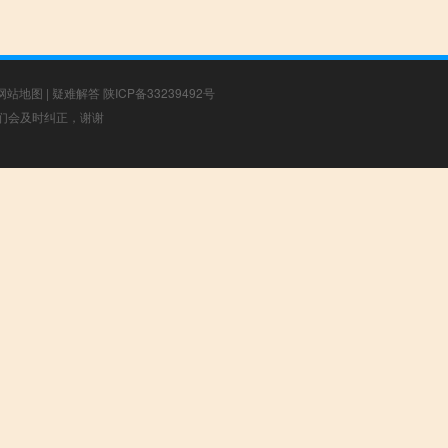
网站地图
|
疑难解答
陕ICP备33239492号
，我们会及时纠正，谢谢