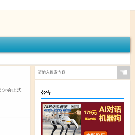
☚
奥运会正式
公告