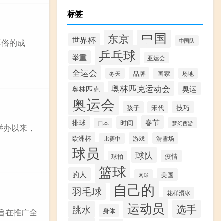
标签
中国
东京
世界杯
中国队
不俗的成
乒乓球
举重
亚运会
全运会
品牌
冬天
国家
场地
奥林匹克运动会
奥林匹克
奥运
奥运会
技巧
孩子
宋代
春节
排球
时间
梦幻西游
日本
举办以来，
欧洲杯
游戏
滑雪场
比赛中
球员
球队
疫情
球拍
篮球
的人
美国
网球
自己的
羽毛球
花样滑冰
运动员
选手
跳水
身体
旨在推广全