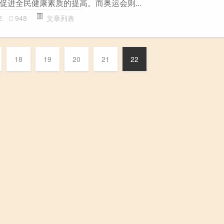
促进全民健康素质的提高。而奥运会则...
2
948
文章列表
18
19
20
21
22