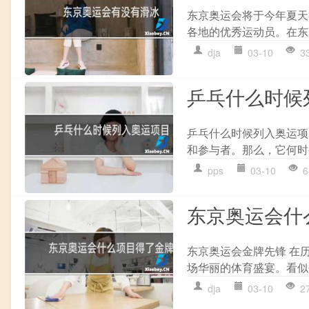
东京奥运会将于今年夏天
各地的优秀运动员。在东
dja
03-10
3
乒乓什么时候
乒乓什么时候列入奥运项
和参与者。那么，它何时
pps
03-10
6
东京奥运会什
东京奥运会金牌先锋 在
场华丽的体育盛宴。看似
dja
03-10
2