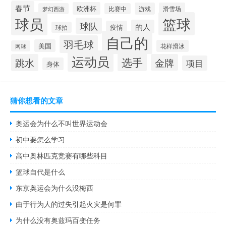
春节
欧洲杯
游戏
滑雪场
梦幻西游
比赛中
球员
篮球
球队
的人
疫情
球拍
自己的
羽毛球
美国
花样滑冰
网球
运动员
选手
跳水
金牌
项目
身体
猜你想看的文章
奥运会为什么不叫世界运动会
初中要怎么学习
高中奥林匹克竞赛有哪些科目
篮球自代是什么
东京奥运会为什么没梅西
由于行为人的过失引起火灾是何罪
为什么没有奥兹玛百变任务