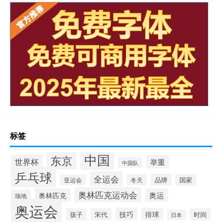
标签
中国
东京
世界杯
举重
中国队
乒乓球
全运会
品牌
冬天
国家
亚运会
奥林匹克运动会
奥林匹克
奥运
场地
奥运会
技巧
排球
孩子
宋代
时间
日本