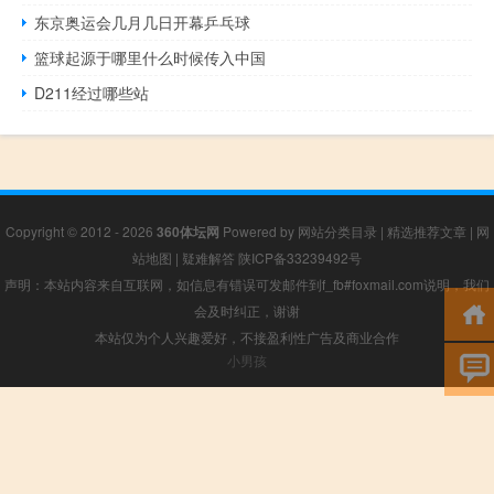
东京奥运会几月几日开幕乒乓球
篮球起源于哪里什么时候传入中国
D211经过哪些站
Copyright © 2012 - 2026
360体坛网
Powered by
网站分类目录
|
精选推荐文章
|
网
站地图
|
疑难解答
陕ICP备33239492号
声明：本站内容来自互联网，如信息有错误可发邮件到f_fb#foxmail.com说明，我们
会及时纠正，谢谢
本站仅为个人兴趣爱好，不接盈利性广告及商业合作
小男孩