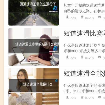
从童年开始的短道速滑梦
自己的滑冰之路。在参加
dds
04-16
9
短道速滑比赛
什么是短道速滑比赛？ 短
米和3000米接力等多个
dds
04-16
9
短道速滑全能
什么是短道速滑全能 短
0米、1500米和3000
dds
04-16
8