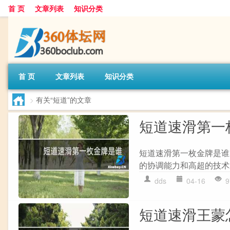
首 页
文章列表
知识分类
首 页
文章列表
知识分类
>
有关“短道”的文章
短道速滑第一
短道速滑第一枚金牌是谁
的协调能力和高超的技术
dds
04-16
9
短道速滑王蒙