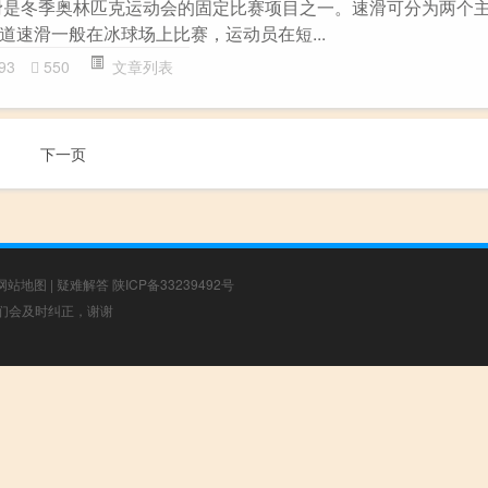
滑是冬季奥林匹克运动会的固定比赛项目之一。速滑可分为两个
道速滑一般在冰球场上比赛，运动员在短...
93
550
文章列表
下一页
网站地图
|
疑难解答
陕ICP备33239492号
，我们会及时纠正，谢谢