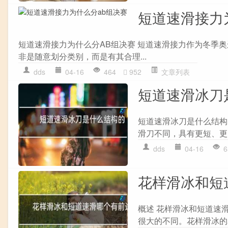
短道速滑接力
短道速滑接力为什么分AB组决赛 短道速滑接力作为冬季
非是随意划分类别，而是有其合理...
dds
04-16
464
952
文章列表
短道速滑冰刀
短道速滑冰刀是什么结构
滑刀不同，具有更短、更
dds
04-16
6
花样滑冰和短
概述 花样滑冰和短道速
很大的不同。花样滑冰的