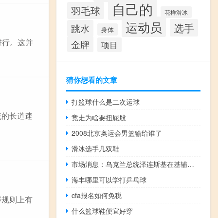
自己的
羽毛球
花样滑冰
运动员
选手
跳水
身体
进行。这并
金牌
项目
猜你想看的文章
打篮球什么是二次运球
统的长道速
竞走为啥要扭屁股
2008北京奥运会男篮输给谁了
滑冰选手几双鞋
市场消息：乌克兰总统泽连斯基在基辅会见立陶宛总统
海丰哪里可以学打乒乓球
cfa报名如何免税
赛规则上有
什么篮球鞋便宜好穿