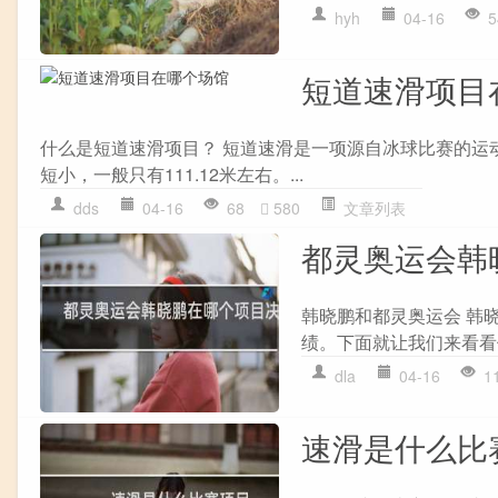
hyh
04-16
5
短道速滑项目
什么是短道速滑项目？ 短道速滑是一项源自冰球比赛的运
短小，一般只有111.12米左右。...
dds
04-16
68
580
文章列表
都灵奥运会韩
韩晓鹏和都灵奥运会 韩
绩。下面就让我们来看看他
dla
04-16
1
速滑是什么比