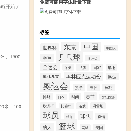
免费可商用字体批量下载
小就开始了
标签
中国
东京
世界杯
中国队
乒乓球
、1500
举重
亚运会
全运会
品牌
冬天
国家
场地
奥林匹克运动会
奥林匹克
奥运
奥运会
技巧
孩子
宋代
春节
排球
时间
梦幻西游
日本
米、100
欧洲杯
游戏
滑雪场
比赛中
球员
球队
疫情
球拍
篮球
的人
美国
网球