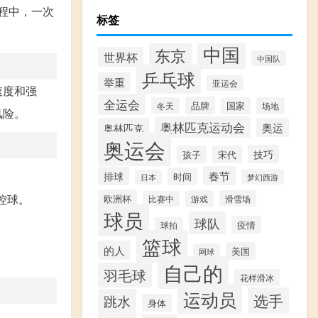
程中，一次
标签
中国
东京
世界杯
中国队
乒乓球
举重
亚运会
速度和强
全运会
品牌
冬天
国家
场地
风险。
奥林匹克运动会
奥林匹克
奥运
奥运会
技巧
孩子
宋代
春节
排球
时间
梦幻西游
日本
控球。
欧洲杯
游戏
滑雪场
比赛中
球员
球队
疫情
球拍
篮球
的人
美国
网球
自己的
羽毛球
花样滑冰
运动员
选手
跳水
身体