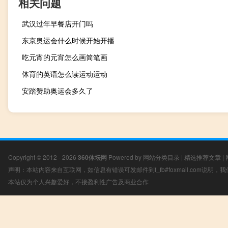
相关问题
武汉过年早餐店开门吗
东京奥运会什么时候开始开播
吃元宵的元宵怎么画简笔画
体育的英语怎么读运动运动
安踏赞助奥运会多久了
Copyright © 2012 - 2026
360体坛网
Powered by
网站分类目录
|
精选推荐文章
|
声明：本站内容来自互联网，如信息有错误可发邮件到f_fb#foxmail.com说明
本站仅为个人兴趣爱好，不接盈利性广告及商业合作