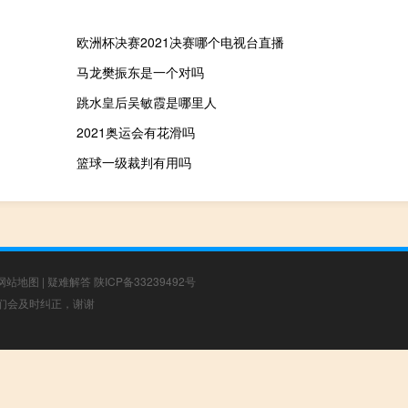
欧洲杯决赛2021决赛哪个电视台直播
马龙樊振东是一个对吗
跳水皇后吴敏霞是哪里人
2021奥运会有花滑吗
篮球一级裁判有用吗
网站地图
|
疑难解答
陕ICP备33239492号
，我们会及时纠正，谢谢