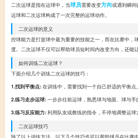
球员
方向
二次运球是指在运球中，当
需要改变
或遇到瞬间
运球和二次运球构成了一次完整的运球动作。
二次运球的意义
控球能力是打篮球中最为重要的技能之一，而在比赛中，
度。二次运球不仅可以帮助球员短时间内改变方向，还能
如何训练二次运球？
下面介绍几个训练二次运球的技巧：
1.找到平衡点:
在训练中，需要找到一个自己舒适的平衡点
2.练习走步运球:
一步步往前运球，熟悉球与地面、球与手
3.练习反应能力:
利用队友或教练的指令，不停地调整运球
二次运球技巧
除了以上训练方法，以下几个技巧也可以帮助球员在比赛