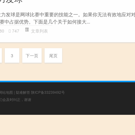
大力发球是网球比赛中重要的技能之一。如果你无法有效地应对
赛中占据优势。下面是几个关于如何接大...
80
747
文章列表
3
下一页
尾页
网站地图
|
疑难解答
陕ICP备33239492号
，我们会及时纠正，谢谢