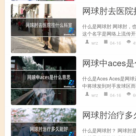
网球肘去医院
什么是网球肘 网球肘，
这个名字是网络上流传开
wrz
04-16
4
网球中aces
什么是Aces Aces
中将球发到对手发球区而被
wrz
04-16
6
网球肘治疗多
什么是网球肘？ 网球肘