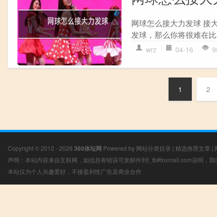
网球怎么接大力发球 接
发球，那么你将很难在比
wrz
04-16
9
1
2
Copyright © 2012 - 2026
360体坛网
Powered by
网站分类目录
|
精选推荐文章
|
声明：本站内容来自互联网，如信息有错误可发邮件到f_fb#foxmail.com说明
本站仅为个人兴趣爱好，不接盈利性广告及商业合作