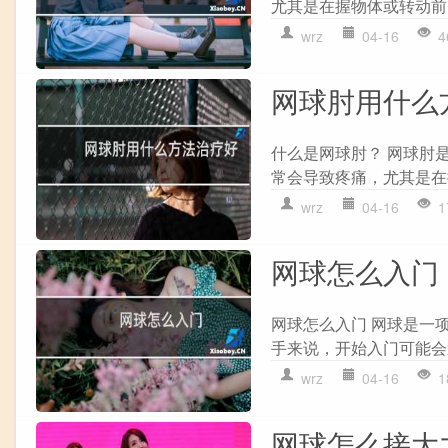
尤其是在握物体或转动前臂
wrz
04-16
4
网球肘用什么
什么是网球肘？ 网球肘
常会导致疼痛，尤其是在
wrz
04-16
1
网球怎么入门
网球怎么入门 网球是一
手来说，开始入门可能会
wrz
04-16
1
网球怎么接大