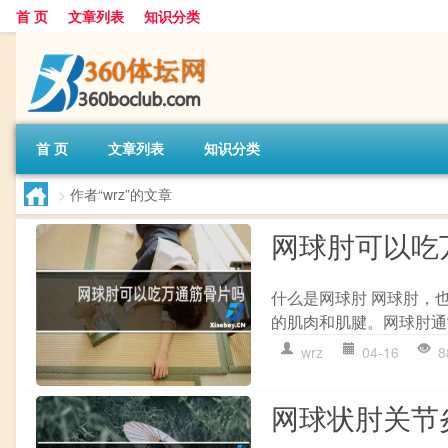
首 页
文章列表
知识分类
首 页
文章列表
知识分类
>
作者“wrz”的文章
网球肘可以吃
什么是网球肘 网球肘，
的肌肉和肌腱。网球肘通
wrz
04-16
8
网球状肘关节