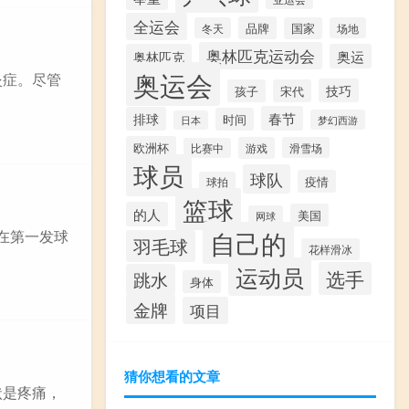
全运会
品牌
冬天
国家
场地
奥林匹克运动会
奥林匹克
奥运
奥运会
炎症。尽管
技巧
孩子
宋代
春节
排球
时间
梦幻西游
日本
欧洲杯
游戏
滑雪场
比赛中
球员
球队
疫情
球拍
篮球
的人
美国
网球
自己的
中在第一发球
羽毛球
花样滑冰
运动员
选手
跳水
身体
金牌
项目
猜你想看的文章
状是疼痛，