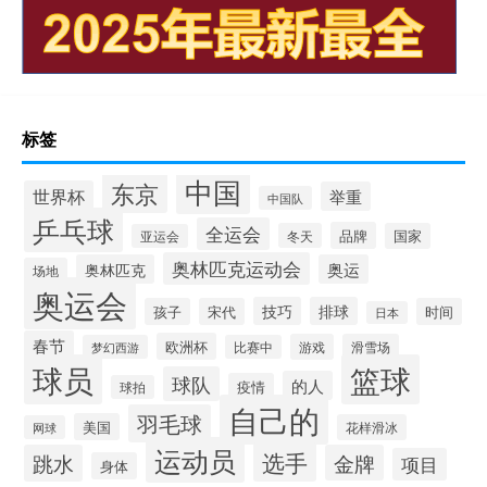
标签
中国
东京
世界杯
举重
中国队
乒乓球
全运会
品牌
冬天
国家
亚运会
奥林匹克运动会
奥林匹克
奥运
场地
奥运会
技巧
排球
孩子
宋代
时间
日本
春节
欧洲杯
游戏
滑雪场
梦幻西游
比赛中
球员
篮球
球队
的人
疫情
球拍
自己的
羽毛球
美国
花样滑冰
网球
运动员
选手
跳水
金牌
项目
身体