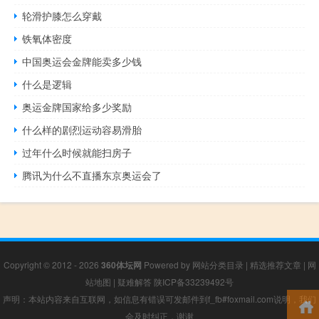
轮滑护膝怎么穿戴
铁氧体密度
中国奥运会金牌能卖多少钱
什么是逻辑
奥运金牌国家给多少奖励
什么样的剧烈运动容易滑胎
过年什么时候就能扫房子
腾讯为什么不直播东京奥运会了
Copyright © 2012 - 2026
360体坛网
Powered by
网站分类目录
|
精选推荐文章
|
网
站地图
|
疑难解答
陕ICP备33239492号
声明：本站内容来自互联网，如信息有错误可发邮件到f_fb#foxmail.com说明，我们
会及时纠正，谢谢