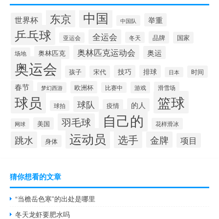
中国
东京
世界杯
举重
中国队
乒乓球
全运会
品牌
冬天
国家
亚运会
奥林匹克运动会
奥林匹克
奥运
场地
奥运会
技巧
排球
孩子
宋代
时间
日本
春节
欧洲杯
游戏
滑雪场
梦幻西游
比赛中
球员
篮球
球队
的人
疫情
球拍
自己的
羽毛球
美国
花样滑冰
网球
运动员
选手
跳水
金牌
项目
身体
猜你想看的文章
“当檐岳色寒”的出处是哪里
冬天龙虾要肥水吗