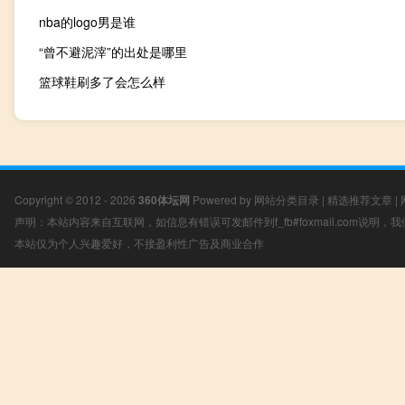
nba的logo男是谁
“曾不避泥滓”的出处是哪里
篮球鞋刷多了会怎么样
Copyright © 2012 - 2026
360体坛网
Powered by
网站分类目录
|
精选推荐文章
|
声明：本站内容来自互联网，如信息有错误可发邮件到f_fb#foxmail.com说明
本站仅为个人兴趣爱好，不接盈利性广告及商业合作