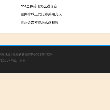
cba全称英语怎么说语音
室内排球正式比赛采用几人
奥运会吉祥物怎么画视频
网站地图
|
疑难解答
陕ICP备33239492号
，我们会及时纠正，谢谢