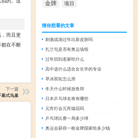
比拟的。这
金牌
项目
猜你想看的文章
高，而且更
刺激战场过年出新皮肤吗
界都在不断
扎兰屯是否有奥运场馆
过年回到老家吃什么
高中选什么适合女生学的专业
旱冰双轮怎么滑
冬天什么时候放鱼饵
下一篇
开幕式鸟巢
日本乒乓球名将有哪些
元宵灯会元宵烟花吗
乒乓球比赛一局多少球
奥运会获得一枚金牌国家给多少钱