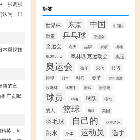
中，强调强
标签
们认为，只
中国
东京
世界杯
中国队
乒乓球
举重
亚运会
全运会
品牌
冬天
国家
场地
日本重视技
奥林匹克运动会
奥林匹克
奥运
奥运会
技巧
孩子
宋代
春节
排球
时间
梦幻西游
日本
健康的宣
欧洲杯
游戏
滑雪场
比赛中
球员
的推广贡献
球队
疫情
球拍
篮球
的人
美国
网球
自己的
羽毛球
花样滑冰
运动员
的精英，每
选手
跳水
身体