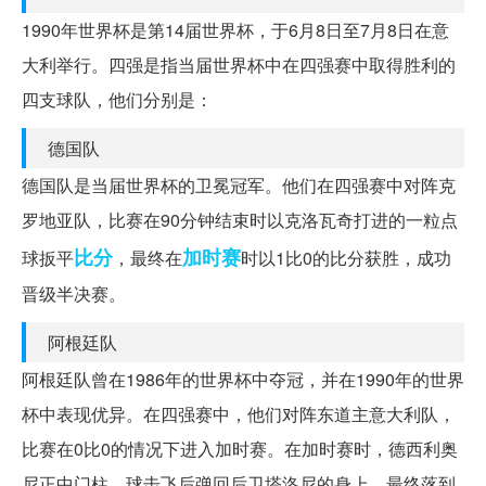
1990年世界杯是第14届世界杯，于6月8日至7月8日在意
大利举行。四强是指当届世界杯中在四强赛中取得胜利的
四支球队，他们分别是：
德国队
德国队是当届世界杯的卫冕冠军。他们在四强赛中对阵克
罗地亚队，比赛在90分钟结束时以克洛瓦奇打进的一粒点
比分
加时赛
球扳平
，最终在
时以1比0的比分获胜，成功
晋级半决赛。
阿根廷队
阿根廷队曾在1986年的世界杯中夺冠，并在1990年的世界
杯中表现优异。在四强赛中，他们对阵东道主意大利队，
比赛在0比0的情况下进入加时赛。在加时赛时，德西利奥
尼正中门柱，球击飞后弹回后卫塔洛尼的身上，最终落到