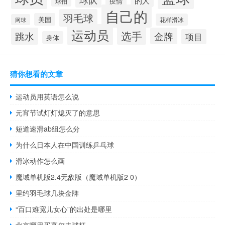
的人
疫情
球拍
自己的
羽毛球
美国
花样滑冰
网球
运动员
选手
跳水
金牌
项目
身体
猜你想看的文章
运动员用英语怎么说
元宵节试灯灯熄灭了的意思
短道速滑ab组怎么分
为什么日本人在中国训练乒乓球
滑冰动作怎么画
魔域单机版2.4无敌版（魔域单机版2 0）
里约羽毛球几块金牌
“百口难宽儿女心”的出处是哪里
北京哪里买高尔夫球杆