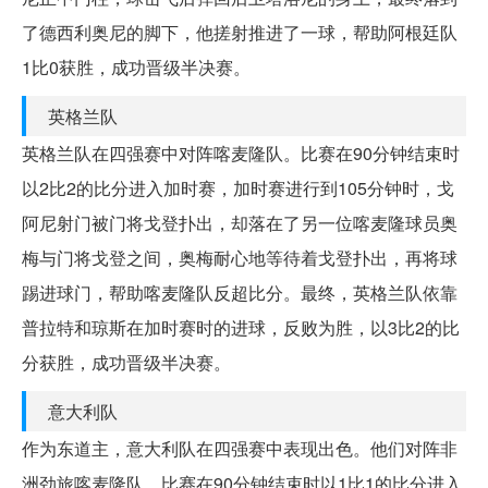
了德西利奥尼的脚下，他搓射推进了一球，帮助阿根廷队
1比0获胜，成功晋级半决赛。
英格兰队
英格兰队在四强赛中对阵喀麦隆队。比赛在90分钟结束时
以2比2的比分进入加时赛，加时赛进行到105分钟时，戈
阿尼射门被门将戈登扑出，却落在了另一位喀麦隆球员奥
梅与门将戈登之间，奥梅耐心地等待着戈登扑出，再将球
踢进球门，帮助喀麦隆队反超比分。最终，英格兰队依靠
普拉特和琼斯在加时赛时的进球，反败为胜，以3比2的比
分获胜，成功晋级半决赛。
意大利队
作为东道主，意大利队在四强赛中表现出色。他们对阵非
洲劲旅喀麦隆队，比赛在90分钟结束时以1比1的比分进入