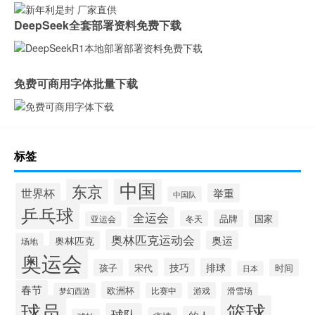
DeepSeek全套部署资料免费下载
免费可商用字体批量下载
标签
中国
东京
世界杯
举重
中国队
乒乓球
全运会
品牌
冬天
国家
亚运会
奥林匹克运动会
奥林匹克
奥运
场地
奥运会
技巧
排球
孩子
宋代
时间
日本
春节
欧洲杯
游戏
滑雪场
梦幻西游
比赛中
球员
篮球
球队