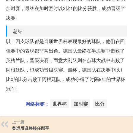
加时赛，最终在加时赛时以2比1的比分获胜，成功晋级半
决赛。
总结
以上四支球队都是当届世界杯表现最好的球队，他们在四
强赛中的表现都非常出色。德国队最终在半决赛中击败了
英格兰队，晋级决赛；而意大利队则在点球大战中击败了
阿根廷队，也成功晋级决赛。最终，德国队在决赛中以1
比0的比分击败了阿根廷队，成功夺得了时隔8年的世界杯
冠军。
网络标签：
世界杯
加时赛
比分
上一篇
奥运后谁将接任郎平