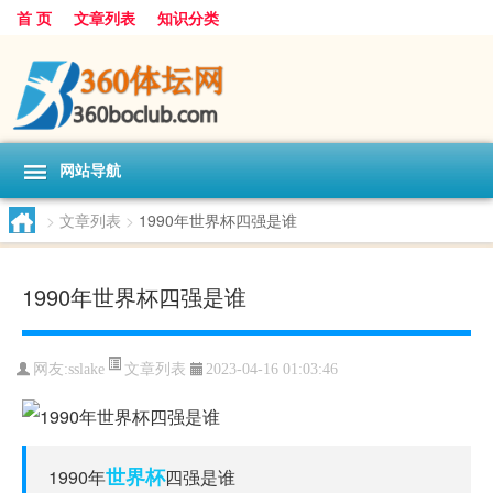
首 页
文章列表
知识分类
网站导航
>
文章列表
>
1990年世界杯四强是谁
1990年世界杯四强是谁
文章列表
网友:
sslake
2023-04-16 01:03:46
世界杯
1990年
四强是谁