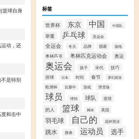
标签
与篮球自身
中国
东京
世界杯
中国队
乒乓球
举重
亚运会
氧运动，还
全运会
品牌
冬天
国家
场地
奥林匹克运动会
奥林匹克
奥运
奥运会
技巧
孩子
宋代
春节
排球
时间
梦幻西游
日本
响不是特别
欧洲杯
游戏
滑雪场
比赛中
球员
球队
疫情
球拍
篮球
的人
美国
网球
高度和击中
自己的
羽毛球
花样滑冰
运动员
选手
跳水
身体