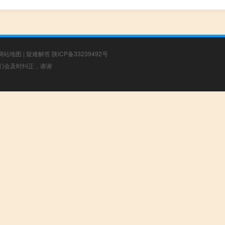
网站地图
|
疑难解答
陕ICP备33239492号
，我们会及时纠正，谢谢