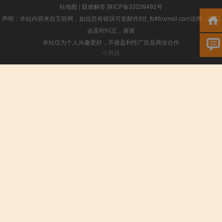
站地图
|
疑难解答
陕ICP备33239492号
声明：本站内容来自互联网，如信息有错误可发邮件到f_fb#foxmail.com说明，我们
会及时纠正，谢谢
本站仅为个人兴趣爱好，不接盈利性广告及商业合作
小男孩