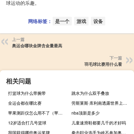
球运动的乐趣。
网络标签：
是一个
游戏
设备
上一篇
奥运会哪块金牌含金量最高
下一篇
羽毛球比赛用什么看
相关问题
打篮球为什么带腕带
跳水为什么双手叠放
全运会都在哪比赛
劳斯莱斯·库利南透露世界上最豪华的越野车的全部细节
苹果测距仪怎么用不了（苹果测距仪怎么用）
nba顶新是多少
12岁适合打几号篮球
儿童速滑鞋都要几千的才好吗
我国获得哪些奥运奖牌
拳击职业选手为啥不参加奥运会