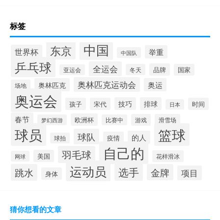
标签
中国
东京
世界杯
举重
中国队
乒乓球
全运会
品牌
冬天
国家
亚运会
奥林匹克运动会
奥林匹克
奥运
场地
奥运会
技巧
排球
孩子
宋代
时间
日本
春节
欧洲杯
游戏
滑雪场
梦幻西游
比赛中
球员
篮球
球队
的人
疫情
球拍
自己的
羽毛球
美国
花样滑冰
网球
运动员
选手
跳水
金牌
项目
身体
猜你想看的文章