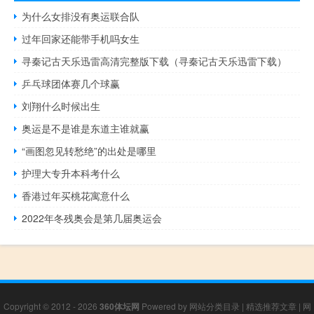
为什么女排没有奥运联合队
过年回家还能带手机吗女生
寻秦记古天乐迅雷高清完整版下载（寻秦记古天乐迅雷下载）
乒乓球团体赛几个球赢
刘翔什么时候出生
奥运是不是谁是东道主谁就赢
“画图忽见转愁绝”的出处是哪里
护理大专升本科考什么
香港过年买桃花寓意什么
2022年冬残奥会是第几届奥运会
Copyright © 2012 - 2026
360体坛网
Powered by
网站分类目录
|
精选推荐文章
|
网