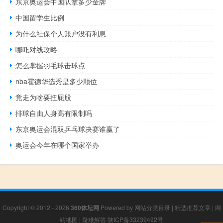
东京奥运会中国队拿多少金牌
中国留学生比例
为什么社保个人账户没有利息
哪吒对线攻略
怎么掌握羽毛球击球点
nba霍德华选秀是多少顺位
竞走为啥要扭屁股
排球自由人身高有限制吗
东京奥运会混双乒乓球决赛谁赢了
奥运会今年在哪个国家举办
Copyright © 2012 - 2026
360体坛网
Powered by
网站分类目录
|
精选推荐文章
|
网
站地图
|
疑难解答
陕ICP备33239492号