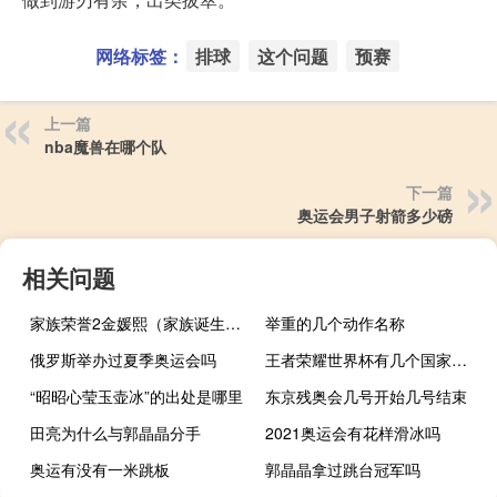
网络标签：
排球
这个问题
预赛
上一篇
nba魔兽在哪个队
下一篇
奥运会男子射箭多少磅
相关问题
家族荣誉2金媛熙（家族诞生金媛熙）
举重的几个动作名称
俄罗斯举办过夏季奥运会吗
王者荣耀世界杯有几个国家参加
“昭昭心莹玉壶冰”的出处是哪里
东京残奥会几号开始几号结束
田亮为什么与郭晶晶分手
2021奥运会有花样滑冰吗
奥运有没有一米跳板
郭晶晶拿过跳台冠军吗