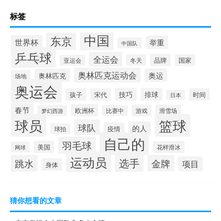
标签
中国
东京
世界杯
举重
中国队
乒乓球
全运会
品牌
冬天
国家
亚运会
奥林匹克运动会
奥林匹克
奥运
场地
奥运会
技巧
排球
孩子
宋代
时间
日本
春节
欧洲杯
游戏
滑雪场
梦幻西游
比赛中
球员
篮球
球队
的人
疫情
球拍
自己的
羽毛球
美国
花样滑冰
网球
运动员
选手
跳水
金牌
项目
身体
猜你想看的文章