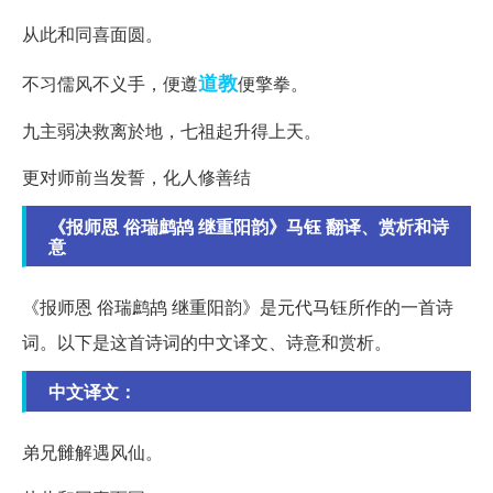
从此和同喜面圆。
道教
不习儒风不义手，便遵
便擎拳。
九主弱决救离於地，七祖起升得上天。
更对师前当发誓，化人修善结
《报师恩 俗瑞鹧鸪 继重阳韵》马钰 翻译、赏析和诗
意
《报师恩 俗瑞鹧鸪 继重阳韵》是元代马钰所作的一首诗
词。以下是这首诗词的中文译文、诗意和赏析。
中文译文：
弟兄雠解遇风仙。