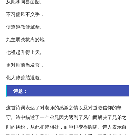
从此和同喜面圆。
不习儒风不义手，
便遵道教便擎拳。
九主弱决救离於地，
七祖起升得上天。
更对师前当发誓，
化人修善结返璇。
诗意：
这首诗词表达了对老师的感激之情以及对道教信仰的坚
守。诗中描述了一个弟兄因为遇到了风仙而解决了兄弟之
间的纠纷，从此和睦相处，面容也变得圆满。诗人表示自