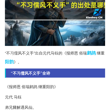
鹧鸪
“不习儒风不义手”出自元代马钰的《报师恩 俗瑞
继重
阳韵
》。
“不习儒风不义手”全诗
《报师恩 俗瑞鹧鸪 继重阳韵》
元代 马钰
弟兄雠解遇风仙。