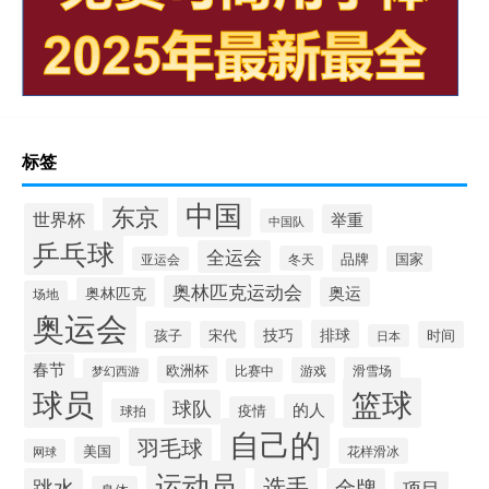
标签
中国
东京
世界杯
举重
中国队
乒乓球
全运会
品牌
冬天
国家
亚运会
奥林匹克运动会
奥林匹克
奥运
场地
奥运会
技巧
排球
孩子
宋代
时间
日本
春节
欧洲杯
游戏
滑雪场
梦幻西游
比赛中
球员
篮球
球队
的人
疫情
球拍
自己的
羽毛球
美国
花样滑冰
网球
运动员
选手
跳水
金牌
项目