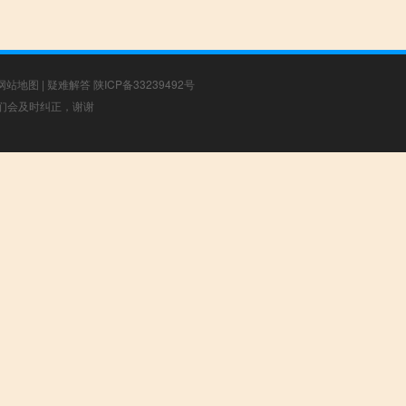
网站地图
|
疑难解答
陕ICP备33239492号
，我们会及时纠正，谢谢