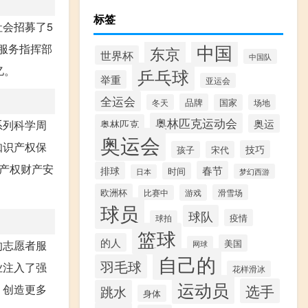
标签
会招募了5
中国
服务指挥部
东京
世界杯
中国队
亿。
乒乓球
举重
亚运会
全运会
品牌
冬天
国家
场地
奥林匹克运动会
奥林匹克
奥运
系列科学周
奥运会
知识产权保
技巧
孩子
宋代
识产权财产安
春节
排球
时间
梦幻西游
日本
欧洲杯
游戏
滑雪场
比赛中
球员
球队
疫情
球拍
篮球
的人
美国
的志愿者服
网球
自己的
羽毛球
业注入了强
花样滑冰
运动员
选手
，创造更多
跳水
身体