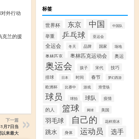
标签
和对外行动
中国
东京
世界杯
中国队
乒乓球
举重
乌克兰的援
亚运会
全运会
品牌
冬天
国家
场地
奥林匹克运动会
奥林匹克
奥运
奥运会
技巧
孩子
宋代
春节
排球
时间
梦幻西游
日本
！
欧洲杯
游戏
滑雪场
比赛中
球员
球队
疫情
球拍
篮球
的人
美国
网球
自己的
羽毛球
下一篇
花样滑冰
年1月7日当
运动员
选手
跳水
身体
周以来最大