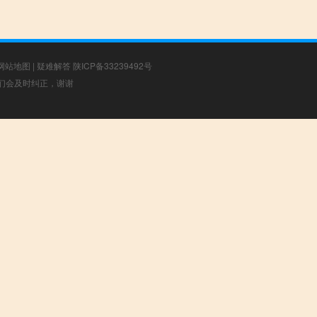
网站地图
|
疑难解答
陕ICP备33239492号
，我们会及时纠正，谢谢