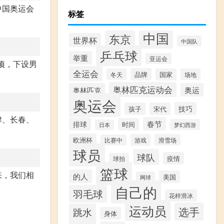
中国奥运会
标签
中国
东京
世界杯
中国队
乒乓球
举重
亚运会
项，下设男
全运会
品牌
冬天
国家
场地
奥林匹克运动会
奥林匹克
奥运
奥运会
技巧
孩子
宋代
津、长春、
春节
排球
时间
梦幻西游
日本
欧洲杯
游戏
滑雪场
比赛中
球员
球队
疫情
球拍
篮球
来，我们相
的人
美国
网球
自己的
羽毛球
花样滑冰
运动员
选手
跳水
身体