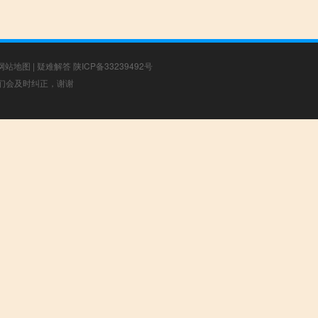
网站地图
|
疑难解答
陕ICP备33239492号
，我们会及时纠正，谢谢