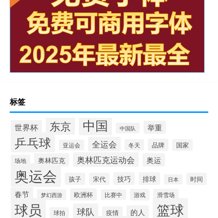
标签
中国
东京
世界杯
举重
中国队
乒乓球
全运会
品牌
冬天
国家
亚运会
奥林匹克运动会
奥林匹克
奥运
场地
奥运会
技巧
排球
孩子
宋代
时间
日本
春节
欧洲杯
游戏
滑雪场
梦幻西游
比赛中
球员
篮球
球队
的人
疫情
球拍