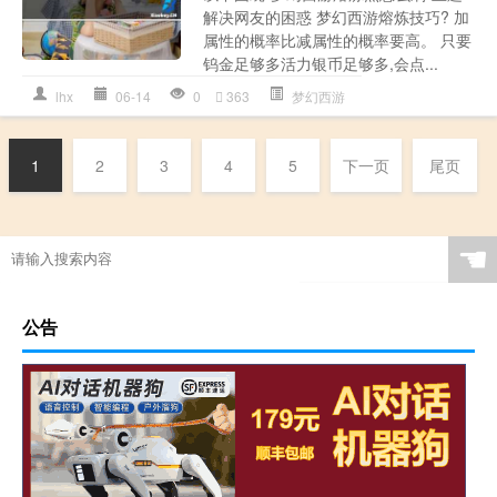
解决网友的困惑 梦幻西游熔炼技巧? 加
属性的概率比减属性的概率要高。 只要
钨金足够多活力银币足够多,会点...
lhx
06-14
0
363
梦幻西游
1
2
3
4
5
下一页
尾页
☚
公告