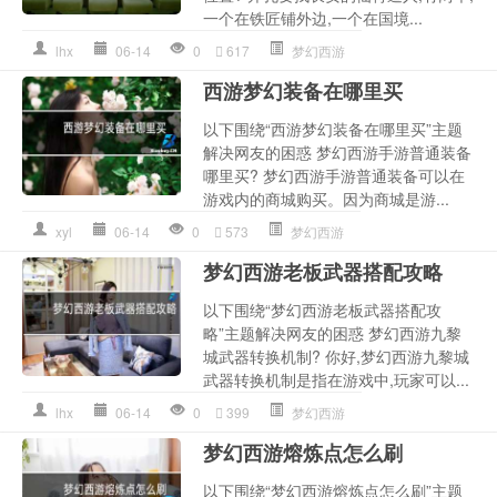
一个在铁匠铺外边,一个在国境...
lhx
06-14
0
617
梦幻西游
西游梦幻装备在哪里买
以下围绕“西游梦幻装备在哪里买”主题
解决网友的困惑 梦幻西游手游普通装备
哪里买? 梦幻西游手游普通装备可以在
游戏内的商城购买。因为商城是游...
xyl
06-14
0
573
梦幻西游
梦幻西游老板武器搭配攻略
以下围绕“梦幻西游老板武器搭配攻
略”主题解决网友的困惑 梦幻西游九黎
城武器转换机制? 你好,梦幻西游九黎城
武器转换机制是指在游戏中,玩家可以...
lhx
06-14
0
399
梦幻西游
梦幻西游熔炼点怎么刷
以下围绕“梦幻西游熔炼点怎么刷”主题