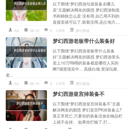
以下围绕“梦幻西游垃圾装备去哪儿
卖”主题解决网友的困惑 梦幻西游制造
书和精铁怎么卖 没有用,自己用不到的
直接卖就可以了,留着没用,还占地方,...
lhx
06-15
0
535
梦幻西游
梦幻西游老板带什么装备好
以下围绕“梦幻西游老板带什么装备
好”主题解决网友的困惑 梦幻西游里头
卖上10万RMB的装备都是哪些人买的
啊?感觉现实中... 高级白领,资深玩家,
老...
lhx
06-15
0
476
梦幻西游
梦幻西游皇宫掉装备不
以下围绕“梦幻西游皇宫掉装备不”主题
解决网友的困惑 梦幻皇宫PK掉装备么?
算正常死亡,只要你的装备没放在物品栏
上就不会掉。 如果你打输了,打...