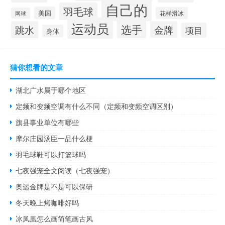
自己的
羽毛球
美国
花样滑冰
网球
运动员
选手
跳水
金牌
项目
身体
猜你想看的文章
湖北广水属于哪个地区
定频和变频空调有什么不同（定频和变频空调区别）
旗县事业单位有哪些
摩尔庄园汤臣一品什么梗
羽毛球鞋可以打篮球吗
七夜强宠全文阅读（七夜强宠）
奥运金牌是不是可以保研
冬天晚上烤咖啡好吗
冰凤凰怎么画简笔画古风