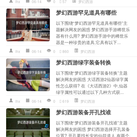
lhx
06-14
0
57
梦幻西游
梦幻西游罕见道具有哪些
以下围绕“梦幻西游罕见道具有哪些”主
题解决网友的困惑 梦幻西游手游稀世乐
器有什么用? 梦幻西游手游中的稀世乐
器是一种珍贵的道具,它具有以下...
lhx
06-14
0
860
梦幻西游
梦幻西游绿字装备转换
以下围绕“梦幻西游绿字装备转换”主题
解决网友的困惑 大话西游2仙器绿字属
性怎么获得? 在《大话西游2》中,仙器
绿字属性可以通过以下几种方式获...
lhx
06-14
0
619
梦幻西游
梦幻西游装备开孔找谁
以下围绕“梦幻西游装备开孔找谁”主题
解决网友的困惑 梦幻西游选择开孔装备
位置? 开孔要找长安的仙符道人,有两个,