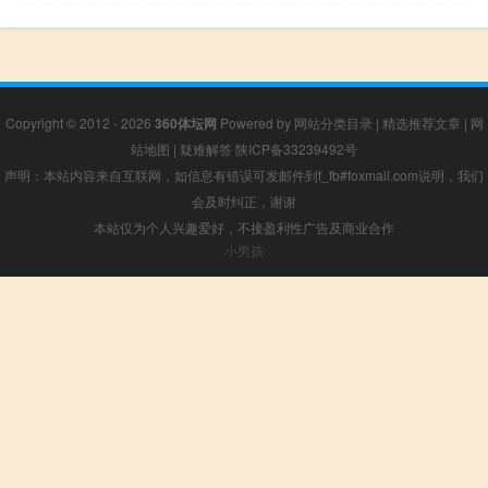
Copyright © 2012 - 2026
360体坛网
Powered by
网站分类目录
|
精选推荐文章
|
网
站地图
|
疑难解答
陕ICP备33239492号
声明：本站内容来自互联网，如信息有错误可发邮件到f_fb#foxmail.com说明，我们
会及时纠正，谢谢
本站仅为个人兴趣爱好，不接盈利性广告及商业合作
小男孩