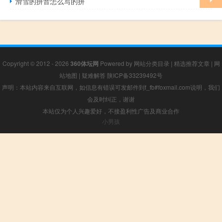
滑雪的拼音怎么写的拼
Copyright © 2012 - 2026
360体坛网
Powered by
网站分类目录
|
精选推荐文章
|
网
站地图
|
疑难解答
陕ICP备33239492号
声明：本站内容来自互联网，如信息有错误可发邮件到f_fb#foxmail.com说明，我们
会及时纠正，谢谢
本站仅为个人兴趣爱好，不接盈利性广告及商业合作
小男孩