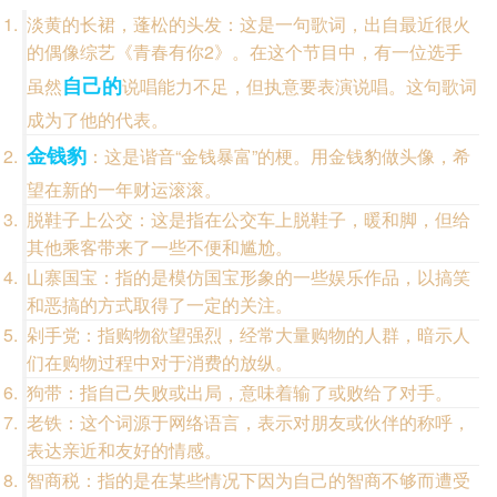
淡黄的长裙，蓬松的头发：这是一句歌词，出自最近很火
的偶像综艺《青春有你2》。在这个节目中，有一位选手
自己的
虽然
说唱能力不足，但执意要表演说唱。这句歌词
成为了他的代表。
金钱豹
：这是谐音“金钱暴富”的梗。用金钱豹做头像，希
望在新的一年财运滚滚。
脱鞋子上公交：这是指在公交车上脱鞋子，暖和脚，但给
其他乘客带来了一些不便和尴尬。
山寨国宝：指的是模仿国宝形象的一些娱乐作品，以搞笑
和恶搞的方式取得了一定的关注。
剁手党：指购物欲望强烈，经常大量购物的人群，暗示人
们在购物过程中对于消费的放纵。
狗带：指自己失败或出局，意味着输了或败给了对手。
老铁：这个词源于网络语言，表示对朋友或伙伴的称呼，
表达亲近和友好的情感。
智商税：指的是在某些情况下因为自己的智商不够而遭受