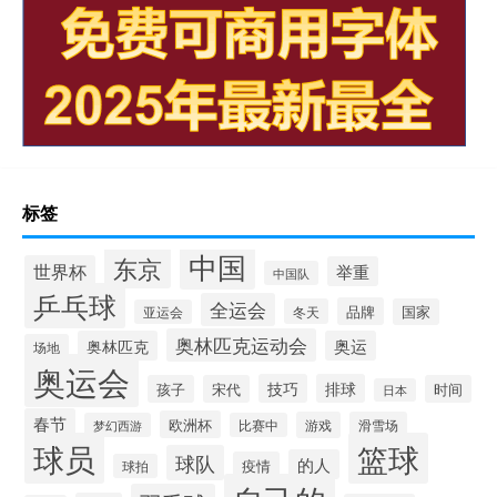
标签
中国
东京
世界杯
举重
中国队
乒乓球
全运会
品牌
冬天
国家
亚运会
奥林匹克运动会
奥林匹克
奥运
场地
奥运会
技巧
排球
孩子
宋代
时间
日本
春节
欧洲杯
游戏
滑雪场
梦幻西游
比赛中
球员
篮球
球队
的人
疫情
球拍