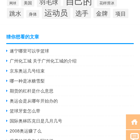
自己的
羽毛球
美国
花样滑冰
网球
运动员
选手
跳水
金牌
项目
身体
猜你想看的文章
遂宁哪里可以学篮球
广州化工城 关于广州化工城的介绍
京东奥运几号结束
哪一种是冰糖雪梨
期货的杠杆是什么意思
奥运会是从哪年开始办的
篮球牙套怎么带
国际奥林匹克日是几月几号
2008奥运赚了么