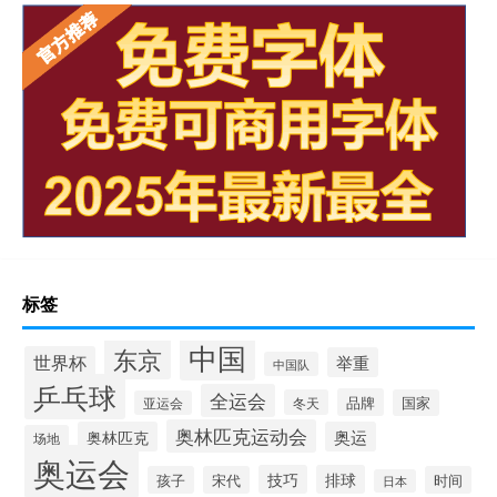
标签
中国
东京
世界杯
举重
中国队
乒乓球
全运会
品牌
冬天
国家
亚运会
奥林匹克运动会
奥林匹克
奥运
场地
奥运会
技巧
排球
孩子
宋代
时间
日本