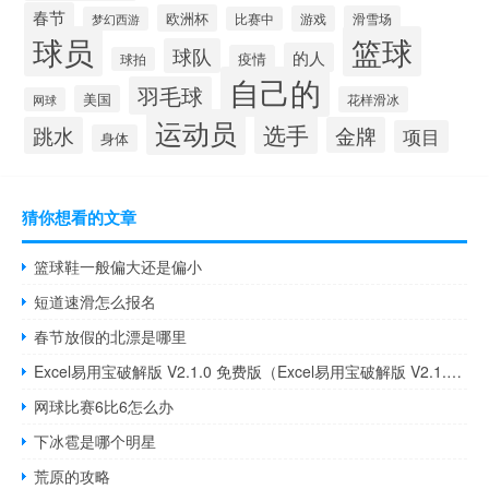
春节
欧洲杯
游戏
滑雪场
梦幻西游
比赛中
球员
篮球
球队
的人
疫情
球拍
自己的
羽毛球
美国
花样滑冰
网球
运动员
选手
跳水
金牌
项目
身体
猜你想看的文章
篮球鞋一般偏大还是偏小
短道速滑怎么报名
春节放假的北漂是哪里
Excel易用宝破解版 V2.1.0 免费版（Excel易用宝破解版 V2.1.0 免费版功能简介）
网球比赛6比6怎么办
下冰雹是哪个明星
荒原的攻略