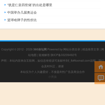
“犹是仁皇四世储”的出处是哪里
中国举办几届奥运会
篮球啥牌子的性价比
Copyright © 2012 - 2026
360体坛网
Powered by
网站分类目录
|
精选推荐文章
|
网
站地图
|
疑难解答
陕ICP备33239492号
声明：本站内容来自互联网，如信息有错误可发邮件到f_fb#foxmail.com说明，我们
会及时纠正，谢谢
本站仅为个人兴趣爱好，不接盈利性广告及商业合作
小男孩