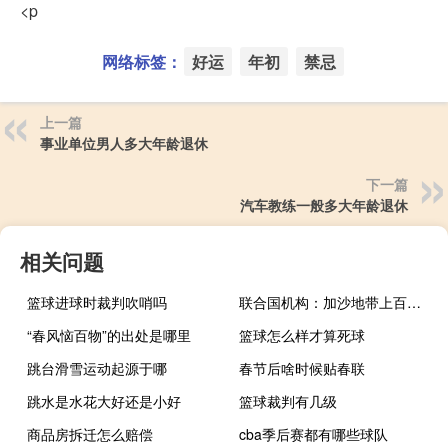
<p
网络标签：
好运
年初
禁忌
上一篇
事业单位男人多大年龄退休
下一篇
汽车教练一般多大年龄退休
相关问题
篮球进球时裁判吹哨吗
联合国机构：加沙地带上百名新生儿面临生命危险
“春风恼百物”的出处是哪里
篮球怎么样才算死球
跳台滑雪运动起源于哪
春节后啥时候贴春联
跳水是水花大好还是小好
篮球裁判有几级
商品房拆迁怎么赔偿
cba季后赛都有哪些球队