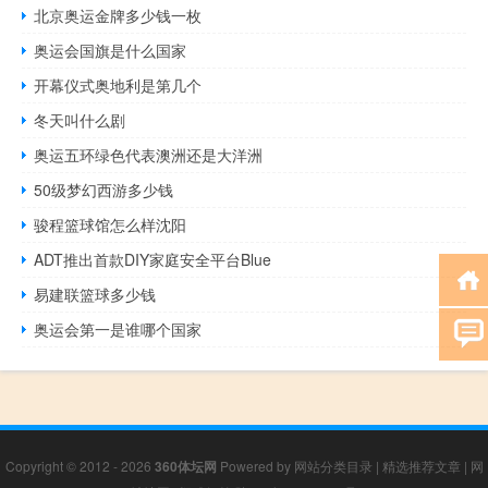
北京奥运金牌多少钱一枚
奥运会国旗是什么国家
开幕仪式奥地利是第几个
冬天叫什么剧
奥运五环绿色代表澳洲还是大洋洲
50级梦幻西游多少钱
骏程篮球馆怎么样沈阳
ADT推出首款DIY家庭安全平台Blue
易建联篮球多少钱
奥运会第一是谁哪个国家
Copyright © 2012 - 2026
360体坛网
Powered by
网站分类目录
|
精选推荐文章
|
网