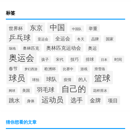
标签
中国
东京
世界杯
举重
中国队
乒乓球
全运会
品牌
冬天
国家
亚运会
奥林匹克运动会
奥林匹克
奥运
场地
奥运会
技巧
排球
孩子
宋代
时间
日本
春节
欧洲杯
游戏
滑雪场
梦幻西游
比赛中
球员
篮球
球队
的人
疫情
球拍
自己的
羽毛球
美国
花样滑冰
网球
运动员
选手
跳水
金牌
项目
身体
猜你想看的文章