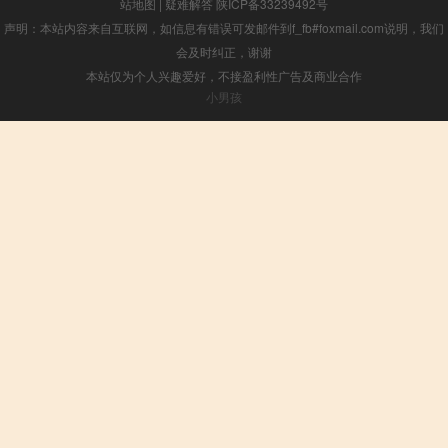
站地图
|
疑难解答
陕ICP备33239492号
声明：本站内容来自互联网，如信息有错误可发邮件到f_fb#foxmail.com说明，我们
会及时纠正，谢谢
本站仅为个人兴趣爱好，不接盈利性广告及商业合作
小男孩