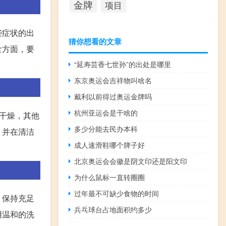
金牌
项目
些症状的出
猜你想看的文章
食方面，要
“延寿芸香七世孙”的出处是哪里
东京奥运会吉祥物叫啥名
戴利以前得过奥运金牌吗
杭州亚运会是干啥的
干燥，其他
多少分能去民办本科
，并在清洁
成人速滑鞋哪个牌子好
北京奥运会会徽是阴文印还是阳文印
为什么鼠标一直转圈圈
过年最不可缺少食物的时间
，保持充足
兵乓球台占地面积约多少
用温和的洗