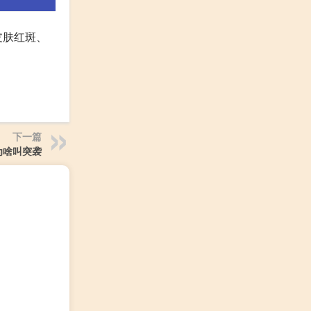
皮肤红斑、
下一篇
为啥叫突袭