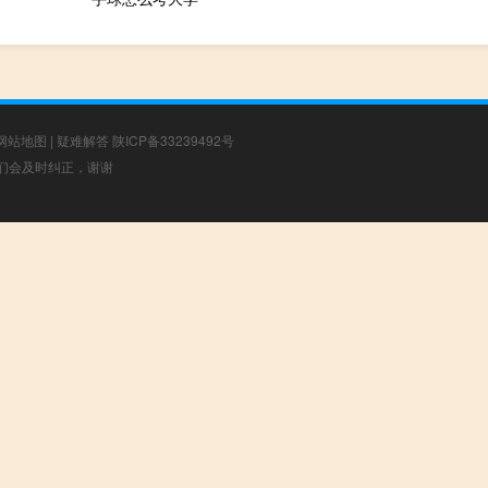
网站地图
|
疑难解答
陕ICP备33239492号
，我们会及时纠正，谢谢