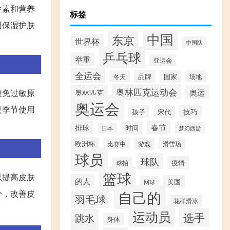
生素和营养
标签
用保湿护肤
中国
东京
世界杯
中国队
乒乓球
举重
亚运会
全运会
品牌
冬天
国家
场地
奥林匹克运动会
奥林匹克
奥运
避免过敏原
奥运会
夏季节使用
技巧
孩子
宋代
春节
排球
时间
梦幻西游
日本
欧洲杯
游戏
滑雪场
比赛中
球员
球队
疫情
球拍
篮球
以提高皮肤
的人
美国
网球
自己的
分，改善皮
羽毛球
花样滑冰
运动员
选手
跳水
身体