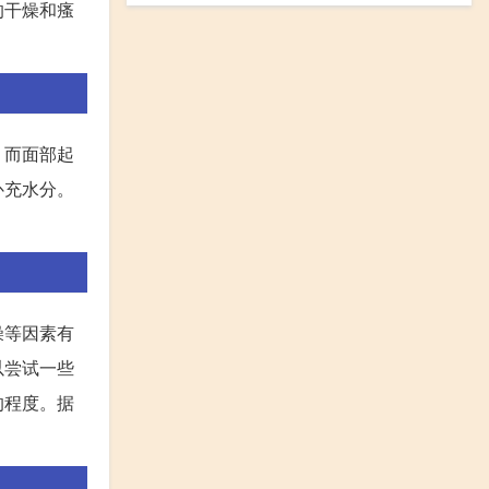
的干燥和瘙
。而面部起
补充水分。
燥等因素有
以尝试一些
的程度。据