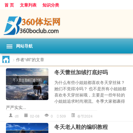
首 页
文章列表
知识分类
网站导航
>
作者“dtl”的文章
冬天蕾丝加绒打底好吗
为什么有些小姐姐都喜欢冬天穿丝袜？
她们不觉得冷吗？ 也不是所有小姐姐都
喜欢冬天穿丝袜哦，主要是一些年轻的
小姐姐追求时尚潮流。冬季大家都裹得
严严实实...
dtl
02-08
0
509
春节2024
冬天老人鞋的编织教程