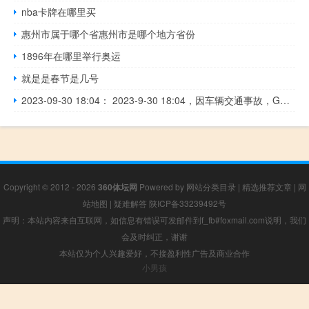
nba卡牌在哪里买
惠州市属于哪个省惠州市是哪个地方省份
1896年在哪里举行奥运
就是是春节是几号
2023-09-30 18:04： 2023-9-30 18:04，因车辆交通事故，G0121京秦高速驶往北京方向K83+300处（孟家楼收费站到东赵各庄互通立交之间）占用第2行车道、第3行车道和应急车道。 ​​​
Copyright © 2012 - 2026
360体坛网
Powered by
网站分类目录
|
精选推荐文章
|
网
站地图
|
疑难解答
陕ICP备33239492号
声明：本站内容来自互联网，如信息有错误可发邮件到f_fb#foxmail.com说明，我们
会及时纠正，谢谢
本站仅为个人兴趣爱好，不接盈利性广告及商业合作
小男孩