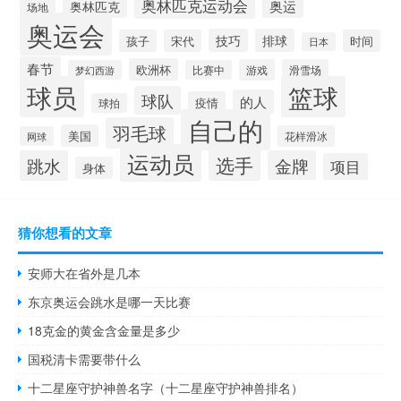
奥林匹克运动会
奥林匹克
奥运
场地
奥运会
技巧
排球
孩子
宋代
时间
日本
春节
欧洲杯
游戏
滑雪场
梦幻西游
比赛中
球员
篮球
球队
的人
疫情
球拍
自己的
羽毛球
美国
花样滑冰
网球
运动员
选手
跳水
金牌
项目
身体
猜你想看的文章
安师大在省外是几本
东京奥运会跳水是哪一天比赛
18克金的黄金含金量是多少
国税清卡需要带什么
十二星座守护神兽名字（十二星座守护神兽排名）