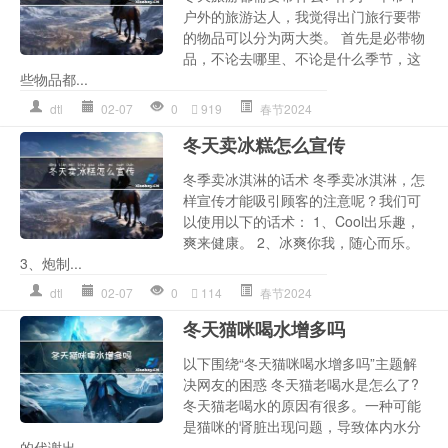
户外的旅游达人，我觉得出门旅行要带
的物品可以分为两大类。 首先是必带物
品，不论去哪里、不论是什么季节，这
些物品都...
dtl
02-07
0
919
春节2024
冬天卖冰糕怎么宣传
冬季卖冰淇淋的话术 冬季卖冰淇淋，怎
样宣传才能吸引顾客的注意呢？我们可
以使用以下的话术： 1、Cool出乐趣，
爽来健康。 2、冰爽你我，随心而乐。
3、炮制...
dtl
02-07
0
114
春节2024
冬天猫咪喝水增多吗
以下围绕“冬天猫咪喝水增多吗”主题解
决网友的困惑 冬天猫老喝水是怎么了?
冬天猫老喝水的原因有很多。一种可能
是猫咪的肾脏出现问题，导致体内水分
的代谢出...