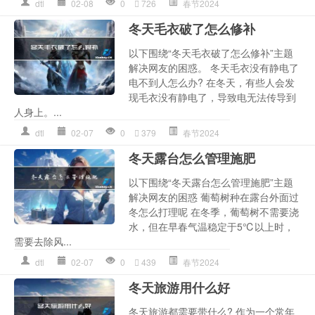
dtl
02-08
0
726
春节2024
冬天毛衣破了怎么修补
以下围绕“冬天毛衣破了怎么修补”主题
解决网友的困惑。 冬天毛衣没有静电了
电不到人怎么办? 在冬天，有些人会发
现毛衣没有静电了，导致电无法传导到
人身上。...
dtl
02-07
0
379
春节2024
冬天露台怎么管理施肥
以下围绕“冬天露台怎么管理施肥”主题
解决网友的困惑 葡萄树种在露台外面过
冬怎么打理呢 在冬季，葡萄树不需要浇
水，但在早春气温稳定于5℃以上时，
需要去除风...
dtl
02-07
0
439
春节2024
冬天旅游用什么好
冬天旅游都需要带什么? 作为一个常年