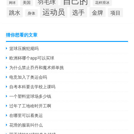
自己的
羽毛球
美国
花样滑冰
网球
运动员
选手
跳水
金牌
项目
身体
猜你想看的文章
篮球压腕犯规吗
欧洲杯哪个app可以买球
为什么禁止乔丹和魔术师单挑
电竞加入了奥运会吗
自考本科要去学校上课吗
一个塑料篮球场多少钱
过年了工地啥时开工啊
在哪里可以看奥运
花滑的服装叫什么