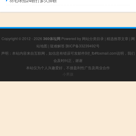
羽毛球拍24磅打多久掉磅
Copyright © 2012 - 2026
360体坛网
Powered by
网站分类目录
|
精选推荐文章
|
网
站地图
|
疑难解答
陕ICP备33239492号
声明：本站内容来自互联网，如信息有错误可发邮件到f_fb#foxmail.com说明，我们
会及时纠正，谢谢
本站仅为个人兴趣爱好，不接盈利性广告及商业合作
小男孩