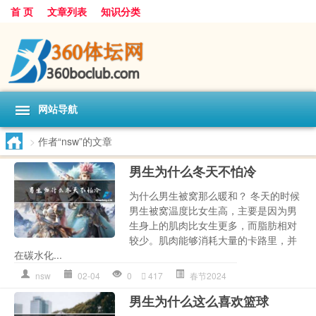
首 页
文章列表
知识分类
网站导航
>
作者“nsw”的文章
男生为什么冬天不怕冷
为什么男生被窝那么暖和？ 冬天的时候
男生被窝温度比女生高，主要是因为男
生身上的肌肉比女生更多，而脂肪相对
较少。肌肉能够消耗大量的卡路里，并
在碳水化...
nsw
02-04
0
417
春节2024
男生为什么这么喜欢篮球