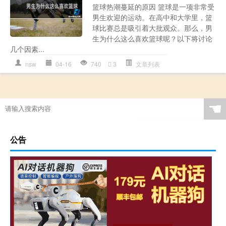
篮球热潮蔓延的原因 篮球是一项非常受
男生欢迎的运动。在高中和大学里，篮
球比赛总是吸引着大批观众。那么，男
生为什么这么喜欢篮球呢？以下将讨论
几个因素...
nsw
04-16
740
3
文章列表
☚
公告