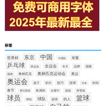
标签
中国
东京
世界杯
举重
中国队
乒乓球
全运会
品牌
冬天
国家
亚运会
奥林匹克运动会
奥林匹克
奥运
场地
奥运会
技巧
排球
孩子
宋代
时间
日本
春节
欧洲杯
游戏
滑雪场
梦幻西游
比赛中
球员
篮球
球队
的人
疫情
球拍