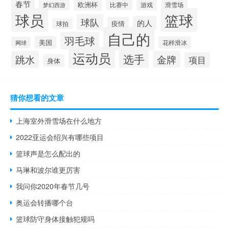
春节
欧洲杯
游戏
滑雪场
梦幻西游
比赛中
球员
篮球
球队
的人
疫情
球拍
自己的
羽毛球
美国
花样滑冰
网球
运动员
选手
跳水
金牌
项目
身体
猜你想看的文章
上海室外滑雪场在什么地方
2022亚运会绍兴有哪些项目
篮球声是怎么配出的
马琳和波尔谁更厉害
我问你2020年春节几号
奥运会转播哪个台
篮球防守身体接触犯规吗