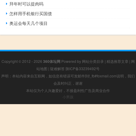
拜年时可以提肉吗
怎样用手机银行买国债
奥运会每天几个项目
Copyright © 2012 - 2026
360体坛网
Powered by
网站分类目录
|
精选推荐文章
|
网
站地图
|
疑难解答
陕ICP备33239492号
声明：本站内容来自互联网，如信息有错误可发邮件到f_fb#foxmail.com说明，我们
会及时纠正，谢谢
本站仅为个人兴趣爱好，不接盈利性广告及商业合作
小男孩