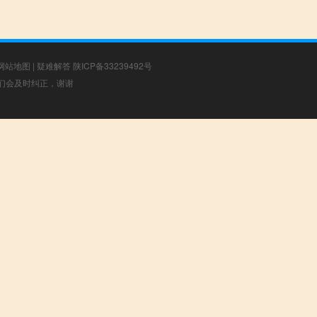
网站地图
|
疑难解答
陕ICP备33239492号
，我们会及时纠正，谢谢