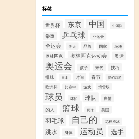
标签
中国
东京
世界杯
中国队
乒乓球
举重
亚运会
全运会
品牌
冬天
国家
场地
奥林匹克运动会
奥林匹克
奥运
奥运会
技巧
孩子
宋代
春节
排球
时间
梦幻西游
日本
欧洲杯
游戏
滑雪场
比赛中
球员
球队
疫情
球拍
篮球
的人
美国
网球
自己的
羽毛球
花样滑冰
运动员
选手
跳水
身体