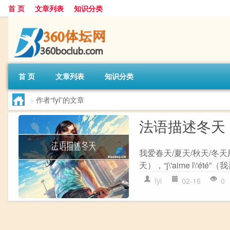
首 页
文章列表
知识分类
首 页
文章列表
知识分类
>
作者“fyl”的文章
法语描述冬天
我爱春天/夏天/秋天/冬天用法
天），“j\'aime l\'été”（我
fyl
02-16
0