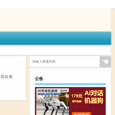
☚
（我喜欢春
公告