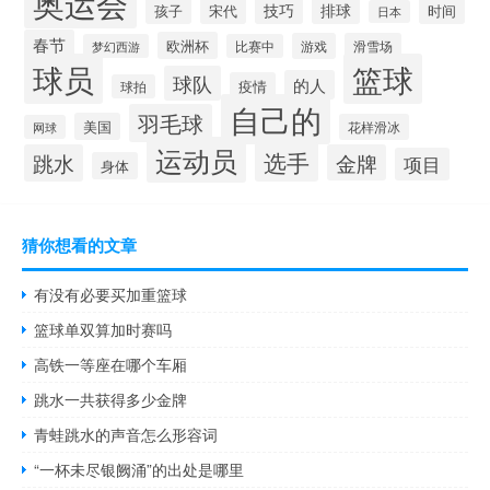
奥运会
技巧
排球
孩子
宋代
时间
日本
春节
欧洲杯
游戏
滑雪场
梦幻西游
比赛中
球员
篮球
球队
的人
疫情
球拍
自己的
羽毛球
美国
花样滑冰
网球
运动员
选手
跳水
金牌
项目
身体
猜你想看的文章
有没有必要买加重篮球
篮球单双算加时赛吗
高铁一等座在哪个车厢
跳水一共获得多少金牌
青蛙跳水的声音怎么形容词
“一杯未尽银阙涌”的出处是哪里