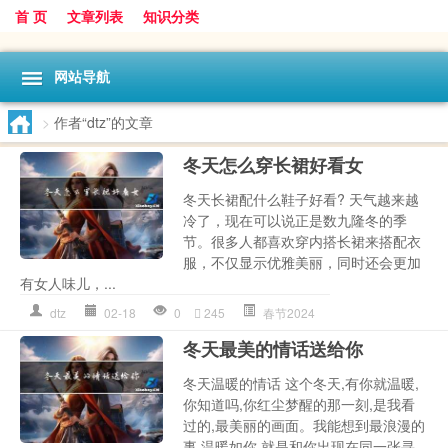
首 页
文章列表
知识分类
网站导航
>
作者“dtz”的文章
冬天怎么穿长裙好看女
冬天长裙配什么鞋子好看? 天气越来越
冷了，现在可以说正是数九隆冬的季
节。很多人都喜欢穿内搭长裙来搭配衣
服，不仅显示优雅美丽，同时还会更加
有女人味儿，...
dtz
02-18
0
245
春节2024
冬天最美的情话送给你
冬天温暖的情话 这个冬天,有你就温暖,
你知道吗,你红尘梦醒的那一刻,是我看
过的,最美丽的画面。我能想到最浪漫的
事,温暖如你,就是和你出现在同一张寻