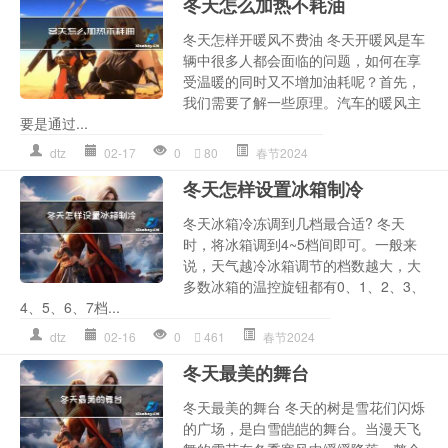
冬天怎么加热不耗油
冬天怎样开暖风不费油 冬天开暖风是车
辆中很多人都会面临的问题，如何在享
受温暖的同时又不增加油耗呢？首先，
我们需要了解一些原理。汽车的暖风主
要是通过...
dtz
02-17
0
80
春节2024
冬天怎样设置冰箱制冷
冬天冰箱冷冻调到几档最合适? 冬天
时，将冰箱调到4~5档间即可。一般来
说，天气越冷冰箱调节的档数越大，大
多数冰箱的温控旋钮都有0、1、2、3、
4、5、6、7档...
dtz
02-16
0
461
春节2024
冬天最美的舞台
冬天最美的舞台 冬天的树是雪花们闪烁
的广场，是白雪皑皑的舞台。当漫天飞