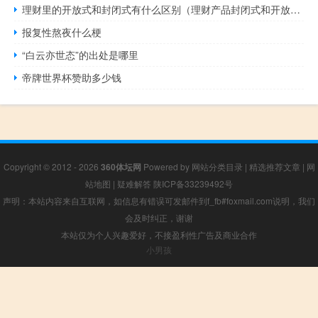
理财里的开放式和封闭式有什么区别（理财产品封闭式和开放式有什么区别）
报复性熬夜什么梗
“白云亦世态”的出处是哪里
帝牌世界杯赞助多少钱
Copyright © 2012 - 2026
360体坛网
Powered by
网站分类目录
|
精选推荐文章
|
网
站地图
|
疑难解答
陕ICP备33239492号
声明：本站内容来自互联网，如信息有错误可发邮件到f_fb#foxmail.com说明，我们
会及时纠正，谢谢
本站仅为个人兴趣爱好，不接盈利性广告及商业合作
小男孩