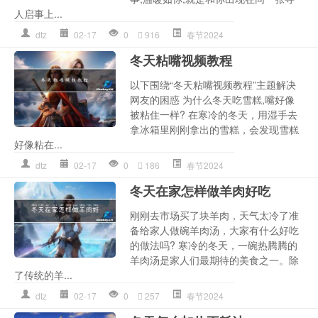
人启事上...
dtz
02-17
0
916
春节2024
冬天粘嘴视频教程
以下围绕“冬天粘嘴视频教程”主题解决
网友的困惑 为什么冬天吃雪糕,嘴好像
被粘住一样? 在寒冷的冬天，用湿手去
拿冰箱里刚刚拿出的雪糕，会发现雪糕
好像粘在...
dtz
02-17
0
186
春节2024
冬天在家怎样做羊肉好吃
刚刚去市场买了块羊肉，天气太冷了准
备给家人做碗羊肉汤，大家有什么好吃
的做法吗? 寒冷的冬天，一碗热腾腾的
羊肉汤是家人们最期待的美食之一。除
了传统的羊...
dtz
02-17
0
257
春节2024