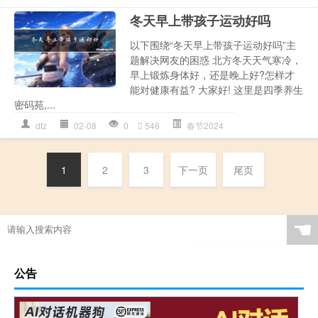
冬天早上带孩子运动好吗
以下围绕“冬天早上带孩子运动好吗”主
题解决网友的困惑 北方冬天天气寒冷，
早上锻炼身体好，还是晚上好?怎样才
能对健康有益? 大家好! 这里是四季养生
密码苑,...
dtz
02-08
0
546
春节2024
1
2
3
下一页
尾页
☚
公告