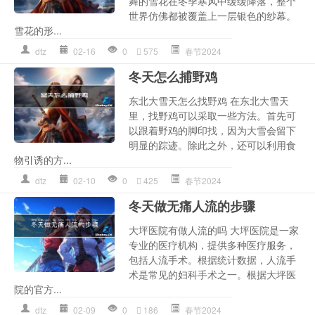
舞的雪花在冬季寒风中缓缓降落，整个
世界仿佛都被覆盖上一层银色的纱幕。
雪花的形...
dtz
02-16
0
575
春节2024
冬天怎么捕野鸡
东北大雪天怎么找野鸡 在东北大雪天
里，找野鸡可以采取一些方法。首先可
以跟着野鸡的脚印找，因为大雪会留下
明显的踪迹。除此之外，还可以利用食
物引诱的方...
dtz
02-10
0
425
春节2024
冬天做无痛人流的步骤
大坪医院有做人流的吗 大坪医院是一家
专业的医疗机构，提供多种医疗服务，
包括人流手术。根据统计数据，人流手
术是常见的妇科手术之一。根据大坪医
院的官方...
dtz
02-09
0
186
春节2024