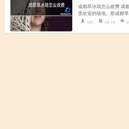
成都旱冰场怎么收费 成
受欢迎的场地。那成都旱冰
cdh
04-16
9