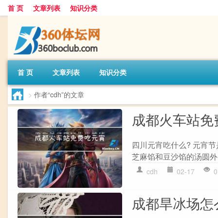
首 页
文章列表
知识分类
首 页
文章列表
知识分类
>
作者“cdh”的文章
成都火车站免
四川元宵吃什么? 元宵
芝麻馅和豆沙馅的汤圆外，
cdh
02-17
0
成都旱冰场怎