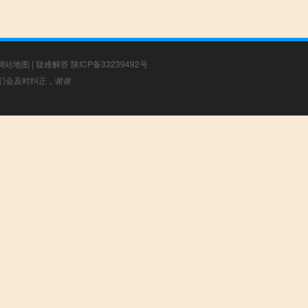
网站地图
|
疑难解答
陕ICP备33239492号
，我们会及时纠正，谢谢