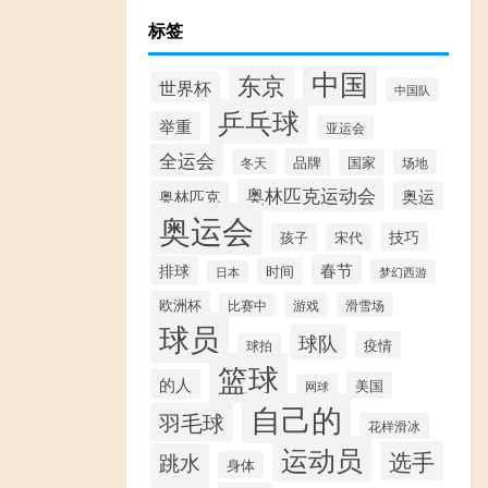
标签
中国
东京
世界杯
中国队
乒乓球
举重
亚运会
全运会
品牌
冬天
国家
场地
奥林匹克运动会
奥林匹克
奥运
奥运会
技巧
孩子
宋代
春节
排球
时间
梦幻西游
日本
欧洲杯
游戏
滑雪场
比赛中
球员
球队
疫情
球拍
篮球
的人
美国
网球
自己的
羽毛球
花样滑冰
运动员
选手
跳水
身体