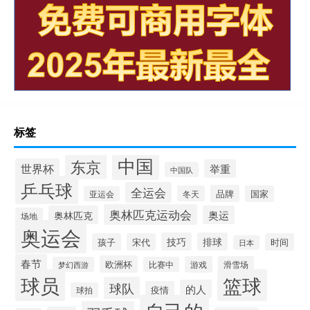
标签
中国
东京
世界杯
举重
中国队
乒乓球
全运会
品牌
冬天
国家
亚运会
奥林匹克运动会
奥林匹克
奥运
场地
奥运会
技巧
排球
孩子
宋代
时间
日本
春节
欧洲杯
游戏
滑雪场
梦幻西游
比赛中
球员
篮球
球队
的人
疫情
球拍