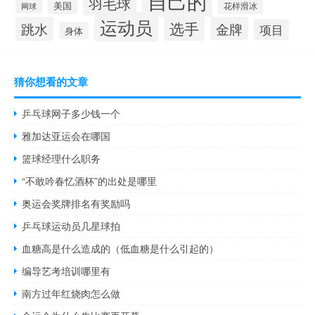
自己的
羽毛球
美国
花样滑冰
网球
运动员
选手
跳水
金牌
项目
身体
猜你想看的文章
乒乓球网子多少钱一个
雅加达亚运会在哪国
篮球经理什么职务
“不敢吟春忆酒杯”的出处是哪里
奥运会奖牌排名有奖励吗
乒乓球运动员几星球拍
血糖高是什么造成的（低血糖是什么引起的）
编导艺考培训哪里有
南方过年红烧肉怎么做