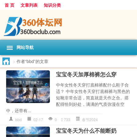
首 页
文章列表
知识分类
网站导航
>
作者“bbd”的文章
宝宝冬天加厚棉裤怎么穿
中年女性冬天穿打底棉裤配什么鞋子合
适？ 中年女性冬天穿打底棉裤与黑色的
短靴非常合适，简直就是天作之合。搭
配得恰到好处，满满的气质弥漫在空
中，还带有...
bbd
02-17
0
733
春节2024
宝宝冬天为什么不能断奶