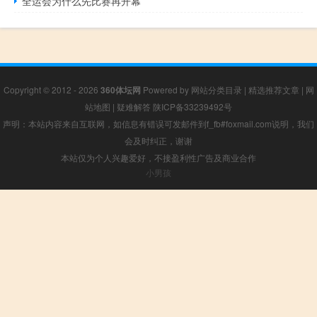
全运会为什么先比赛再开幕
Copyright © 2012 - 2026
360体坛网
Powered by
网站分类目录
|
精选推荐文章
|
网
站地图
|
疑难解答
陕ICP备33239492号
声明：本站内容来自互联网，如信息有错误可发邮件到f_fb#foxmail.com说明，我们
会及时纠正，谢谢
本站仅为个人兴趣爱好，不接盈利性广告及商业合作
小男孩