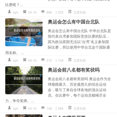
比赛呢？...
ayh
04-16
889
353
文章列表
奥运会怎么有中国台北队
奥运会怎么有中国台北队 中华台北队是
指代表台湾参加国际竞技比赛的队伍，
因为政治原因无法以“台湾”名义参加国
际比赛，所以使用中华台北这个国际通
用名称。 ...
ayh
04-16
376
108
文章列表
奥运会前八名都有奖状吗
奥运会前八名都有奖状吗 奥运会作为全
球规模最大、历史最悠久的综合运动
会，吸引了来自全球各地的顶尖运动
员。在比赛中，每个运动员都竭尽全
力，争夺奖牌。...
ayh
04-16
146
286
文章列表