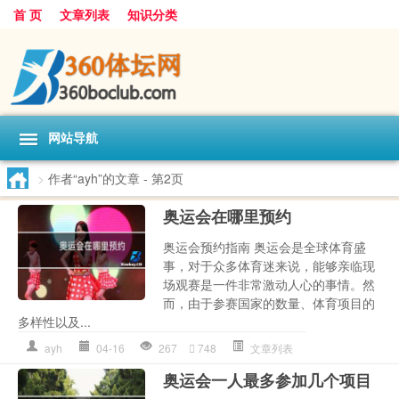
首 页
文章列表
知识分类
网站导航
>
作者“ayh”的文章
- 第2页
奥运会在哪里预约
奥运会预约指南 奥运会是全球体育盛
事，对于众多体育迷来说，能够亲临现
场观赛是一件非常激动人心的事情。然
而，由于参赛国家的数量、体育项目的
多样性以及...
ayh
04-16
267
748
文章列表
奥运会一人最多参加几个项目