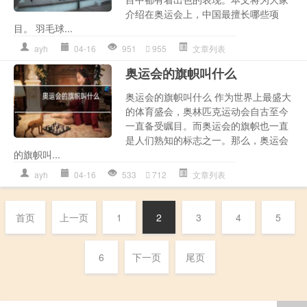
介绍在奥运会上，中国最擅长哪些项
目。 羽毛球...
ayh
04-16
951
955
文章列表
奥运会的旗帜叫什么
奥运会的旗帜叫什么 作为世界上最盛大
的体育盛会，奥林匹克运动会自古至今
一直备受瞩目。而奥运会的旗帜也一直
是人们熟知的标志之一。那么，奥运会
的旗帜叫...
ayh
04-16
533
712
文章列表
首页
上一页
1
2
3
4
5
6
下一页
尾页