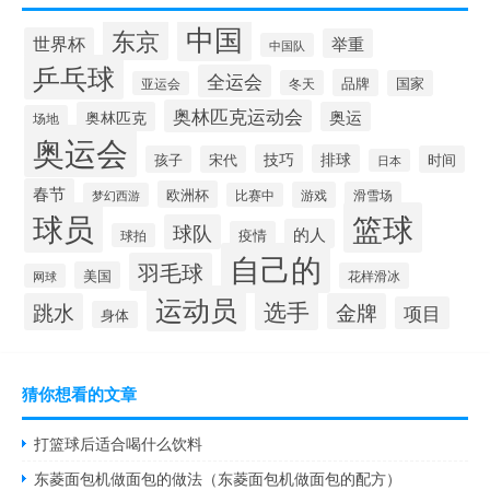
中国
东京
世界杯
举重
中国队
乒乓球
全运会
品牌
冬天
国家
亚运会
奥林匹克运动会
奥林匹克
奥运
场地
奥运会
技巧
排球
孩子
宋代
时间
日本
春节
欧洲杯
游戏
滑雪场
梦幻西游
比赛中
球员
篮球
球队
的人
疫情
球拍
自己的
羽毛球
美国
花样滑冰
网球
运动员
选手
跳水
金牌
项目
身体
猜你想看的文章
打篮球后适合喝什么饮料
东菱面包机做面包的做法（东菱面包机做面包的配方）