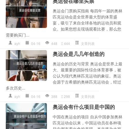
奥运会在哪里买票
奥运会门票购买指南 每四年一届的奥林
匹克运动会是全世界最大型的体育盛
宴，吸引了来自全球各地的运动员和观
众。如果您想去现场观看比赛，那么您
需要购买门...
ayh
04-16
448
444
文章列表
奥运会是几几年创造的
奥运会的历史与背景 奥运会是世界上最
大、最重要的国际性综合体育赛事，被
公认为现代奥林匹克运动的象征。奥运
会源于古希腊的奥林匹克运动会，经过
多次历史...
ayh
04-16
388
298
文章列表
奥运会有什么项目是中国的
中国在奥运会的项目 自从中国参加奥林
匹克运动会以来，中国运动员在各种项
目中都有着出色的表现。本文将为大家