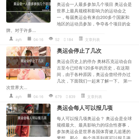
奥运会一人最多参加几个项目 奥运会是
世界上最具规模和影响力的运动会之
一，每届奥运会有来自200多个国家和
地区的运动员参加，争夺各个项目的金
牌。对于许多...
ayh
04-16
52
184
文章列表
奥运会停止了几次
奥运会历史上的停办 奥林匹克运动会自
古至今已经有120多年的历史，在这期
间，由于各种原因，奥运会曾经停办过
几次，下面我们一起来了解一下。 第一
次世界大...
ayh
04-16
679
839
文章列表
奥运会每人可以报几项
每人可以报几项奥运会？ 奥运会是全球
规模最大、最具影响力的综合性赛事，
参加奥运会是世界各国体育健儿追逐的
梦想。那么，每个选手到底可以报几项