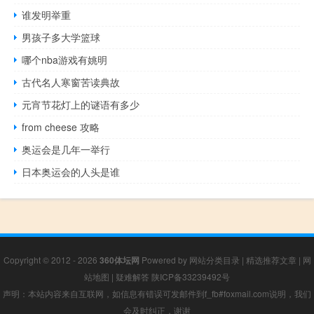
谁发明举重
男孩子多大学篮球
哪个nba游戏有姚明
古代名人寒窗苦读典故
元宵节花灯上的谜语有多少
from cheese 攻略
奥运会是几年一举行
日本奥运会的人头是谁
Copyright © 2012 - 2026
360体坛网
Powered by
网站分类目录
|
精选推荐文章
|
网
站地图
|
疑难解答
陕ICP备33239492号
声明：本站内容来自互联网，如信息有错误可发邮件到f_fb#foxmail.com说明，我们
会及时纠正，谢谢