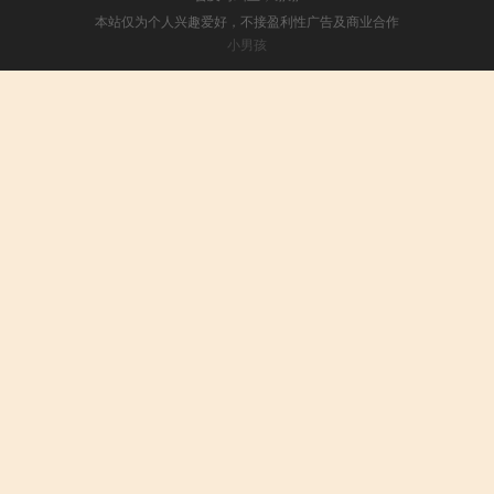
本站仅为个人兴趣爱好，不接盈利性广告及商业合作
小男孩