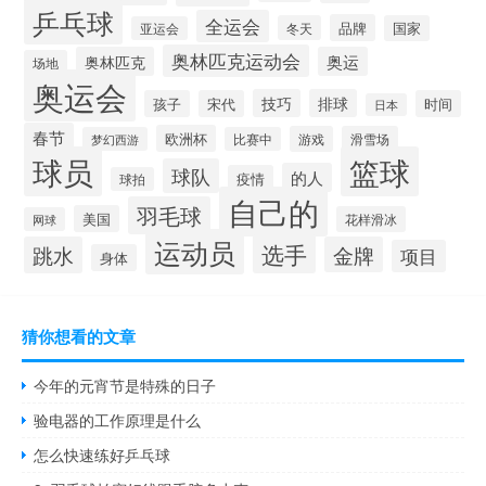
乒乓球
全运会
品牌
冬天
国家
亚运会
奥林匹克运动会
奥林匹克
奥运
场地
奥运会
技巧
排球
孩子
宋代
时间
日本
春节
欧洲杯
游戏
滑雪场
梦幻西游
比赛中
球员
篮球
球队
的人
疫情
球拍
自己的
羽毛球
美国
花样滑冰
网球
运动员
选手
跳水
金牌
项目
身体
猜你想看的文章
今年的元宵节是特殊的日子
验电器的工作原理是什么
怎么快速练好乒乓球