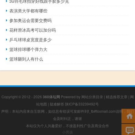
3u羽毛球拍穿好线跟手胶多少克
表演类大学都有哪些
参加奥运会需要交费吗
花样滑冰高考可以加分吗
乒乓球球桌宽度是多少
篮球排球哪个弹力大
篮球砸到人有什么
Copyright © 2012 - 2026
360体坛网
Powered by
网站分类目录
|
精选推荐文章
|
网
站地图
|
疑难解答
陕ICP备33239492号
声明：本站内容来自互联网，如信息有错误可发邮件到f_fb#foxmail.com说明，我们
会及时纠正，谢谢
本站仅为个人兴趣爱好，不接盈利性广告及商业合作
小男孩