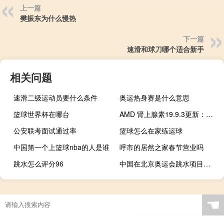
上一篇
樊振东为什么慢热
下一篇
速滑和球刀哪个适合新手
相关问题
速滑二级运动员要什么条件
奥运热身赛是什么意思
篮球世界杯在哪台
AMD 肾上腺素19.9.3更新：为Vega架构显卡带来图像锐化支持
公安联考面试通过率
篮球怎么在家练运球
中国第一个上篮球nba的人是谁
呼市的居然之家春节营业吗
跳水怎么评分96
中国在北京奥运会跳水项目拿了几枚金牌
☚