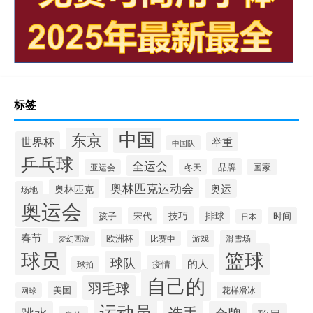
标签
中国
东京
世界杯
举重
中国队
乒乓球
全运会
品牌
冬天
国家
亚运会
奥林匹克运动会
奥林匹克
奥运
场地
奥运会
技巧
排球
孩子
宋代
时间
日本
春节
欧洲杯
游戏
滑雪场
梦幻西游
比赛中
球员
篮球
球队
的人
疫情
球拍
自己的
羽毛球
美国
花样滑冰
网球
运动员
选手
跳水
金牌