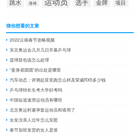
运动员
选手
跳水
金牌
项目
身体
猜你想看的文章
2022云南春节攻略视频
东京奥运会几月几日开幕乒乓球
篮球鼓包该怎么处理
“妾身昼团团”的出处是哪里
汽车动态：评测起亚奕跑怎么样及荣威RX5多少钱
乒乓球特长生考大学好考吗
中国短道速滑运动员有哪些
北京奥运村避孕套运动员和谁用了
女友没亲人过年怎么安慰
春节加班发货的女人是谁