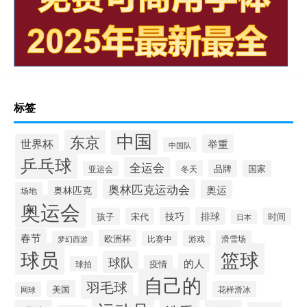
标签
中国
东京
世界杯
举重
中国队
乒乓球
全运会
品牌
冬天
国家
亚运会
奥林匹克运动会
奥林匹克
奥运
场地
奥运会
技巧
排球
孩子
宋代
时间
日本
春节
欧洲杯
游戏
滑雪场
梦幻西游
比赛中
球员
篮球
球队
的人
疫情
球拍
自己的
羽毛球
美国
花样滑冰
网球