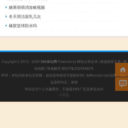
糖果萌萌消攻略视频
冬天用洁面乳几次
橡胶篮球防水吗
Copyright © 2012 - 2026
360体坛网
Powered by
网站分类目录
|
精选推荐文章
|
网
站地图
|
疑难解答
陕ICP备33239492号
声明：本站内容来自互联网，如信息有错误可发邮件到f_fb#foxmail.com说明，我们
会及时纠正，谢谢
本站仅为个人兴趣爱好，不接盈利性广告及商业合作
小男孩