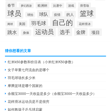
春节
欧洲杯
游戏
滑雪场
梦幻西游
比赛中
球员
篮球
球队
的人
疫情
球拍
自己的
羽毛球
美国
花样滑冰
网球
运动员
选手
跳水
金牌
项目
身体
猜你想看的文章
红米k50参数和价目表（小米红米K50参数）
女子举重七窍流血的是哪个
羽毛球场长多少米
摩腾篮球是哪个国家的
余额宝3000一天收益是多少（余额宝3000一天收益多少）
花样滑冰运动员是不是很穷
如何教孩子乒乓球启蒙