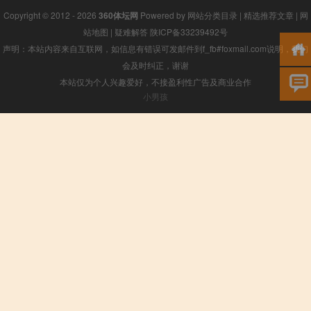
Copyright © 2012 - 2026
360体坛网
Powered by
网站分类目录
|
精选推荐文章
|
网
站地图
|
疑难解答
陕ICP备33239492号
声明：本站内容来自互联网，如信息有错误可发邮件到f_fb#foxmail.com说明，我们
会及时纠正，谢谢
本站仅为个人兴趣爱好，不接盈利性广告及商业合作
小男孩