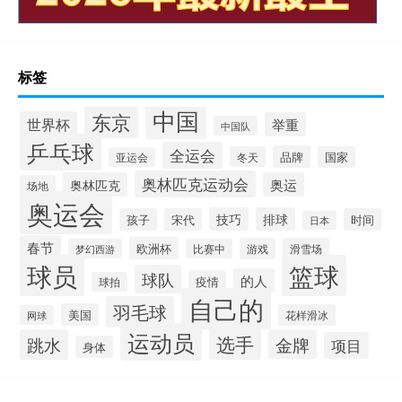
标签
中国
东京
世界杯
举重
中国队
乒乓球
全运会
品牌
冬天
国家
亚运会
奥林匹克运动会
奥林匹克
奥运
场地
奥运会
技巧
排球
孩子
宋代
时间
日本
春节
欧洲杯
游戏
滑雪场
梦幻西游
比赛中
球员
篮球
球队
的人
疫情
球拍
自己的
羽毛球
美国
花样滑冰
网球
运动员
选手
跳水
金牌
项目
身体