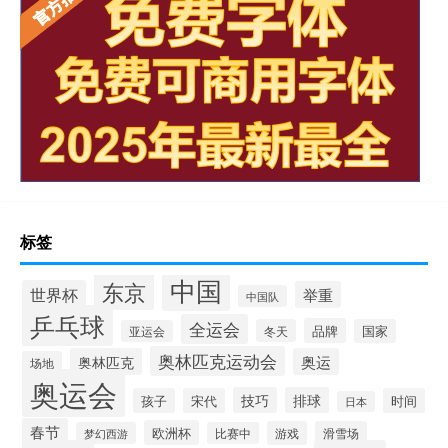
标签
中国
东京
世界杯
举重
中国队
乒乓球
全运会
品牌
冬天
国家
亚运会
奥林匹克运动会
奥林匹克
奥运
场地
奥运会
技巧
排球
孩子
宋代
时间
日本
春节
欧洲杯
游戏
滑雪场
梦幻西游
比赛中