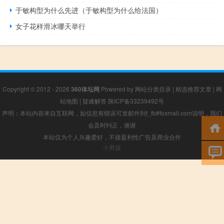
于敏构型为什么先进（于敏构型为什么给法国）
女子花样滑冰哪天举行
Copyright © 2012 - 2026
360体坛网
Powered by
网站分类目录
|
精选推荐文章
|
网
站地图
|
疑难解答
陕ICP备33239492号
声明：本站内容来自互联网，如信息有错误可发邮件到f_fb#foxmail.com说明，我们
会及时纠正，谢谢
本站仅为个人兴趣爱好，不接盈利性广告及商业合作
小男孩