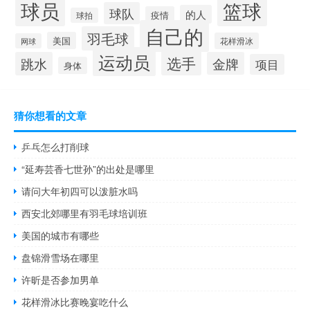
球员
篮球
球队
的人
疫情
球拍
自己的
羽毛球
美国
花样滑冰
网球
运动员
选手
跳水
金牌
项目
身体
猜你想看的文章
乒乓怎么打削球
“延寿芸香七世孙”的出处是哪里
请问大年初四可以泼脏水吗
西安北郊哪里有羽毛球培训班
美国的城市有哪些
盘锦滑雪场在哪里
许昕是否参加男单
花样滑冰比赛晚宴吃什么